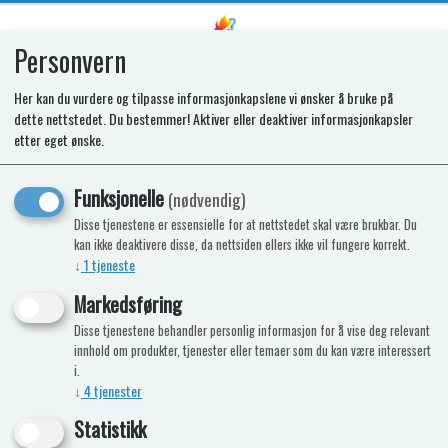
Personvern
0
Her kan du vurdere og tilpasse informasjonkapslene vi ønsker å bruke på
dette nettstedet. Du bestemmer! Aktiver eller deaktiver informasjonkapsler
SR CONTROL MODULE TCU001
etter eget ønske.
Funksjonelle
(nødvendig)
Disse tjenestene er essensielle for at nettstedet skal være brukbar. Du
kan ikke deaktivere disse, da nettsiden ellers ikke vil fungere korrekt.
↓
1
tjeneste
Markedsføring
Disse tjenestene behandler personlig informasjon for å vise deg relevant
innhold om produkter, tjenester eller temaer som du kan være interessert
i.
↓
4
tjenester
Statistikk