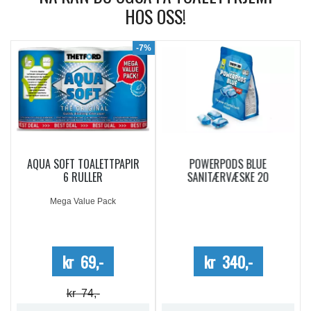
HOS OSS!
9%
-7%
AQUA SOFT TOALETTPAPIR
POWERPODS BLUE
6 RULLER
SANITÆRVÆSKE 20
DOSERINGER
Mega Value Pack
kr 69,-
kr 340,-
kr 74,-