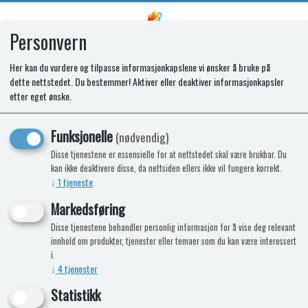
Personvern
0
Her kan du vurdere og tilpasse informasjonkapslene vi ønsker å bruke på
dette nettstedet. Du bestemmer! Aktiver eller deaktiver informasjonkapsler
SR CONDENSER FAN T1152
etter eget ønske.
Funksjonelle
(nødvendig)
Disse tjenestene er essensielle for at nettstedet skal være brukbar. Du
kan ikke deaktivere disse, da nettsiden ellers ikke vil fungere korrekt.
↓
1
tjeneste
Markedsføring
Disse tjenestene behandler personlig informasjon for å vise deg relevant
innhold om produkter, tjenester eller temaer som du kan være interessert
i.
↓
4
tjenester
Statistikk