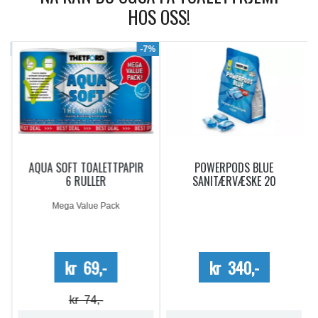
HOS OSS!
9%
-7%
AQUA SOFT TOALETTPAPIR
POWERPODS BLUE
6 RULLER
SANITÆRVÆSKE 20
DOSERINGER
Mega Value Pack
kr 69,-
kr 340,-
kr 74,-