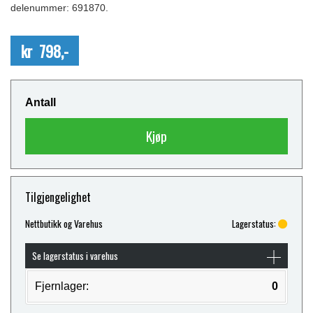
delenummer: 691870.
kr 798,-
Antall
Kjøp
Tilgjengelighet
Nettbutikk og Varehus
Lagerstatus:
Se lagerstatus i varehus
Fjernlager:
0