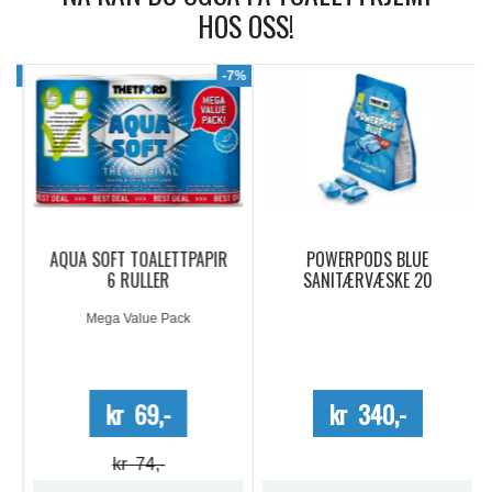
HOS OSS!
9%
-7%
AQUA SOFT TOALETTPAPIR
POWERPODS BLUE
6 RULLER
SANITÆRVÆSKE 20
DOSERINGER
Mega Value Pack
kr 69,-
kr 340,-
kr 74,-