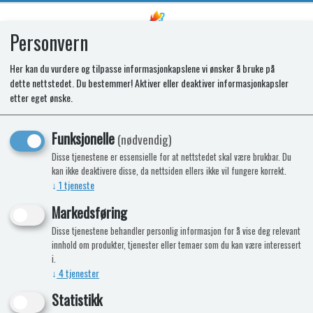
Personvern
0
Her kan du vurdere og tilpasse informasjonkapslene vi ønsker å bruke på
dette nettstedet. Du bestemmer! Aktiver eller deaktiver informasjonkapsler
SR BURNER ASSEMBLY LP15 US
etter eget ønske.
Funksjonelle
(nødvendig)
Disse tjenestene er essensielle for at nettstedet skal være brukbar. Du
kan ikke deaktivere disse, da nettsiden ellers ikke vil fungere korrekt.
↓
1
tjeneste
Markedsføring
Disse tjenestene behandler personlig informasjon for å vise deg relevant
innhold om produkter, tjenester eller temaer som du kan være interessert
i.
↓
4
tjenester
Statistikk