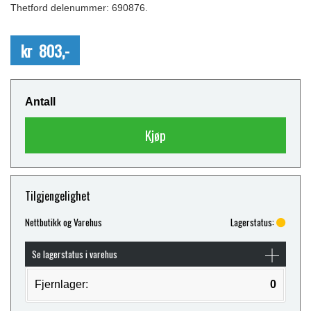
Thetford delenummer: 690876.
kr 803,-
Antall
Kjøp
Tilgjengelighet
Nettbutikk og Varehus
Lagerstatus:
Se lagerstatus i varehus
Fjernlager:
0