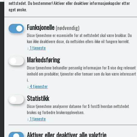
nettstedet. Du bestemmer! Aktiver eller deaktiver informasjonkapsler etter
eget ønske.
KLikk & hent
Funksjonelle
(nødvendig)
Disse tjenestene er essensielle for at nettstedet skal være brukbar. Du
kan ikke deaktivere disse, da nettsiden ellers ikke vil fungere korrekt.
↓
1
tjeneste
ICARAVANGRUPPEN
INFO
Markedsføring
Disse tjenestene behandler personlig informasjon for å vise deg relevant
Bobilkjeden - iCaravan Tromsø
Kontak
innhold om produkter, tjenester eller temaer som du kan være interessert
Caravan.no - når camping er livet
Cookie
i.
Trumadeler.no - utstyr fra Truma og Alde
Leverin
↓
4
tjenester
Fritidsvarehuset.no - barn og velvære
Reklam
Return
Statistikk
Alle pr
Disse tjenestene analyserer dataene for å forstå hvordan nettstedet
brukes og forbedre brukeropplevelsen.
↓
1
tjeneste
Aktiver eller deaktiver alle valgfrie