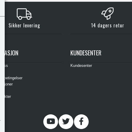
Sikker levering
14 dagers retur
RMASJON
KUNDESENTER
t oss
Kundesenter
s
gsbetingelser
asjoner
ere
odukter