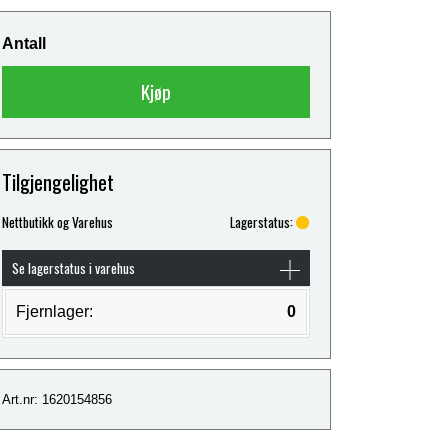
Antall
Kjøp
Tilgjengelighet
Nettbutikk og Varehus
Lagerstatus:
Se lagerstatus i varehus
Fjernlager:
0
Art.nr: 1620154856