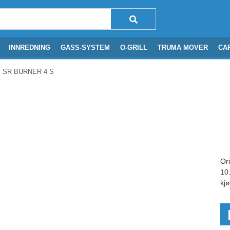
INNREDNING
GASS-SYSTEM
O-GRILL
TRUMA MOVER
CA
 SR BURNER 4 SLOTS LP10
Or
10
kj