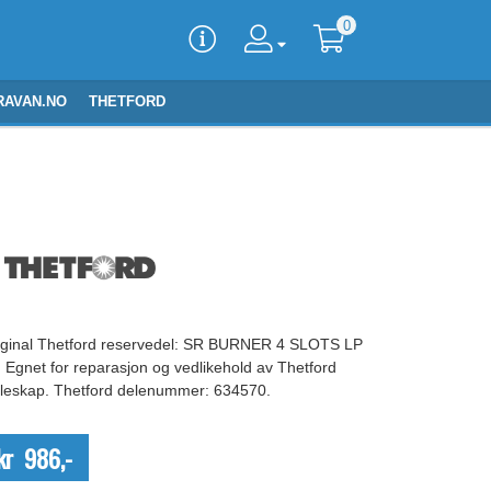
0
RAVAN.NO
THETFORD
iginal Thetford reservedel: SR BURNER 4 SLOTS LP
. Egnet for reparasjon og vedlikehold av Thetford
øleskap. Thetford delenummer: 634570.
kr 986,-