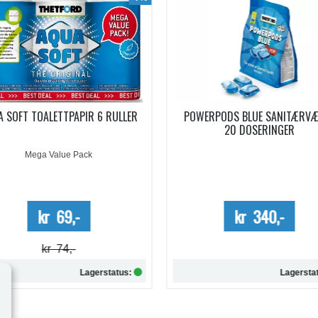
WERPODS BLUE SANITÆRVÆSKE
SANITÆRVÆSKE AQUA KEM B
20 DOSERINGER
EUCALYPTUS KONSENTRERT 0,
Kun kartong - 10%
kr 340,-
kr 254,-
Lagerstatus:
Lagersta
Kjøp
Kjøp