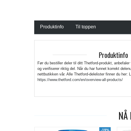
Produktinfo
Til toppen
Produktinfo
Før du bestiller deler til ditt Thetford-produkt, anbefaler
og verifiserer riktig del. Når du har funnet korrekt del
nettbutikken vår. Alle Thetford-delelister finner du her: 
https://www.thetford.com/en/overview-all-products/
NÅ 
-19%
-7%