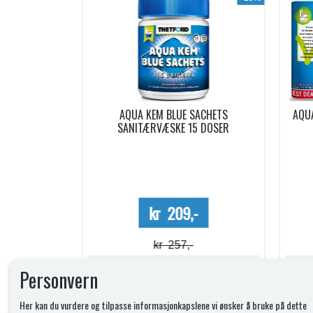
ACHETS
AQUA SOFT TOALETTPAPIR 6 RULLER
PO
5 DOSER
Mega Value Pack
-
kr 69,-
kr 74,-
Lagerstatus:
Lagerstatus:
Personvern
Kjøp
Her kan du vurdere og tilpasse informasjonkapslene vi ønsker å bruke på dette