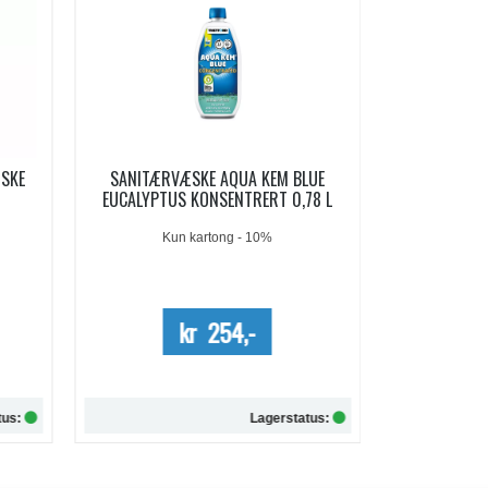
LUE
AQUA KEM BLUE SACHETS
AQUA SOFT 
78 L
SANITÆRVÆSKE 15 DOSER
Me
kr 209,-
kr 257,-
tus:
Lagerstatus:
Kjøp