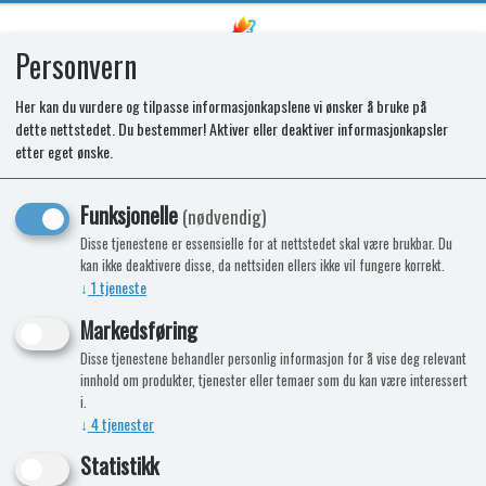
Personvern
0
Her kan du vurdere og tilpasse informasjonkapslene vi ønsker å bruke på
dette nettstedet. Du bestemmer! Aktiver eller deaktiver informasjonkapsler
SR BOTTOM LOCK PLATE T2095E
etter eget ønske.
Funksjonelle
(nødvendig)
Disse tjenestene er essensielle for at nettstedet skal være brukbar. Du
kan ikke deaktivere disse, da nettsiden ellers ikke vil fungere korrekt.
↓
1
tjeneste
Markedsføring
Disse tjenestene behandler personlig informasjon for å vise deg relevant
innhold om produkter, tjenester eller temaer som du kan være interessert
i.
↓
4
tjenester
Statistikk