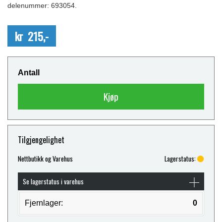
delenummer: 693054.
kr 215,-
Antall
Kjøp
Tilgjengelighet
Nettbutikk og Varehus
Lagerstatus:
Se lagerstatus i varehus
Fjernlager:
0