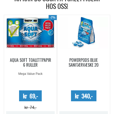
HOS OSS!
9%
-7%
AQUA SOFT TOALETTPAPIR
POWERPODS BLUE
6 RULLER
SANITÆRVÆSKE 20
DOSERINGER
Mega Value Pack
kr 69,-
kr 340,-
kr 74,-