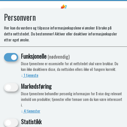
Personvern
0
Her kan du vurdere og tilpasse informasjonkapslene vi ønsker å bruke på
dette nettstedet. Du bestemmer! Aktiver eller deaktiver informasjonkapsler
SPARES KIT.GLASS LID. CR BOWL
etter eget ønske.
TRI LH. CHQ BK
Funksjonelle
(nødvendig)
Disse tjenestene er essensielle for at nettstedet skal være brukbar. Du
kan ikke deaktivere disse, da nettsiden ellers ikke vil fungere korrekt.
↓
1
tjeneste
Markedsføring
Disse tjenestene behandler personlig informasjon for å vise deg relevant
innhold om produkter, tjenester eller temaer som du kan være interessert
i.
↓
4
tjenester
Statistikk