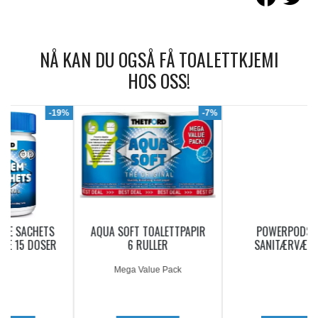
NÅ KAN DU OGSÅ FÅ TOALETTKJEMI
HOS OSS!
9%
-7%
AQUA SOFT TOALETTPAPIR
POWERPODS BLUE
6 RULLER
SANITÆRVÆSKE 20
DOSERINGER
Mega Value Pack