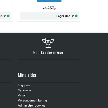
kr 257,-
tus:
Lagerstatus:
Kjøp
God kundeservice
Mine sider
Logg inn
Ny kunde
Vilkår
Personvernerklæring
Administrer cookies