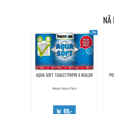
NÅ 
-19%
-7%
ACHETS
AQUA SOFT TOALETTPAPIR 6 RULLER
PO
5 DOSER
Mega Value Pack
-
kr 69,-