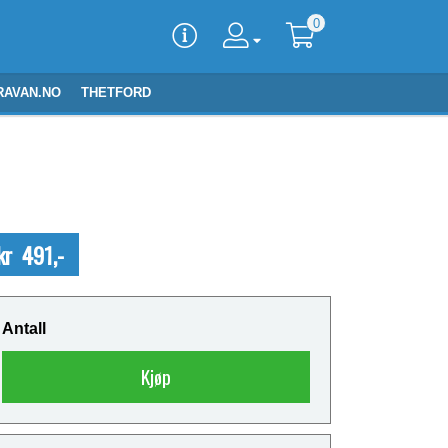
0
RAVAN.NO
THETFORD
kr 491,-
Antall
Kjøp