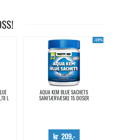
OSS!
-19%
LUE
AQUA KEM BLUE SACHETS
AQUA SOFT 
78 L
SANITÆRVÆSKE 15 DOSER
Me
kr 209,-