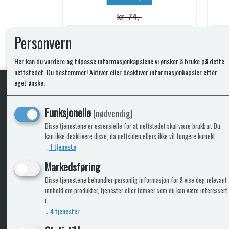
kr 74,-
Lagerstatus:
Lagerstatus:
Personvern
Kjøp
Her kan du vurdere og tilpasse informasjonkapslene vi ønsker å bruke på dette
nettstedet. Du bestemmer! Aktiver eller deaktiver informasjonkapsler etter
eget ønske.
KLikk & hent
Funksjonelle
(nødvendig)
Disse tjenestene er essensielle for at nettstedet skal være brukbar. Du
kan ikke deaktivere disse, da nettsiden ellers ikke vil fungere korrekt.
↓
1
tjeneste
ICARAVANGRUPPEN
INFO
Markedsføring
Disse tjenestene behandler personlig informasjon for å vise deg relevant
Bobilkjeden - iCaravan Tromsø
Kontak
innhold om produkter, tjenester eller temaer som du kan være interessert
Caravan.no - når camping er livet
Cookie
i.
Trumadeler.no - utstyr fra Truma og Alde
Leverin
↓
4
tjenester
Fritidsvarehuset.no - barn og velvære
Reklam
Return