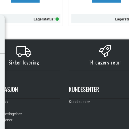
Lagerstatus:
Lagersta
Kjøp
Kjøp
Sikker levering
14 dagers retur
RMASJON
KUNDESENTER
t oss
Kundesenter
s
gsbetingelser
asjoner
ere