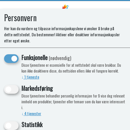
Personvern
0
Her kan du vurdere og tilpasse informasjonkapslene vi ønsker å bruke på
dette nettstedet. Du bestemmer! Aktiver eller deaktiver informasjonkapsler
SPARES KIT - TEARDROP KNOBS -
etter eget ønske.
BLACK (6pcs)
Funksjonelle
(nødvendig)
Disse tjenestene er essensielle for at nettstedet skal være brukbar. Du
kan ikke deaktivere disse, da nettsiden ellers ikke vil fungere korrekt.
↓
1
tjeneste
Markedsføring
Disse tjenestene behandler personlig informasjon for å vise deg relevant
innhold om produkter, tjenester eller temaer som du kan være interessert
i.
↓
4
tjenester
Statistikk