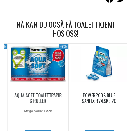
NÅ KAN DU OGSÅ FÅ TOALETTKJEMI
HOS OSS!
9%
-7%
AQUA SOFT TOALETTPAPIR
POWERPODS BLUE
6 RULLER
SANITÆRVÆSKE 20
DOSERINGER
Mega Value Pack