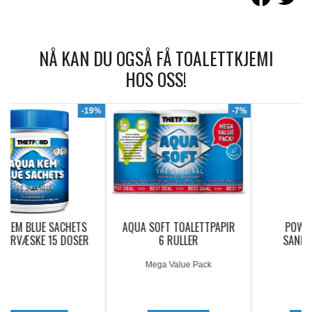
NÅ KAN DU OGSÅ FÅ TOALETTKJEMI
HOS OSS!
9%
-7%
AQUA SOFT TOALETTPAPIR
POWERPODS BLUE
6 RULLER
SANITÆRVÆSKE 20
DOSERINGER
Mega Value Pack