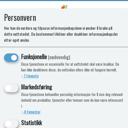
Personvern
0
Her kan du vurdere og tilpasse informasjonkapslene vi ønsker å bruke på
dette nettstedet. Du bestemmer! Aktiver eller deaktiver informasjonkapsler
SPARES KIT - TC. HOB. S2.
etter eget ønske.
6.3x0.8mm FASTON. 600mmm
Funksjonelle
(nødvendig)
Disse tjenestene er essensielle for at nettstedet skal være brukbar. Du
kan ikke deaktivere disse, da nettsiden ellers ikke vil fungere korrekt.
↓
1
tjeneste
Markedsføring
Disse tjenestene behandler personlig informasjon for å vise deg relevant
innhold om produkter, tjenester eller temaer som du kan være interessert
i.
↓
4
tjenester
Statistikk