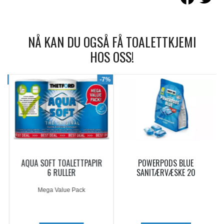
NÅ KAN DU OGSÅ FÅ TOALETTKJEMI
HOS OSS!
9%
-7%
AQUA SOFT TOALETTPAPIR
POWERPODS BLUE
6 RULLER
SANITÆRVÆSKE 20
DOSERINGER
Mega Value Pack