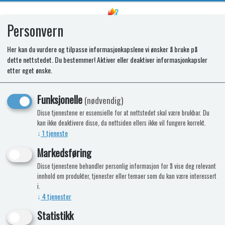
Personvern
0
Her kan du vurdere og tilpasse informasjonkapslene vi ønsker å bruke på
dette nettstedet. Du bestemmer! Aktiver eller deaktiver informasjonkapsler
SPARES KIT - TAP. STRAIGHT.
etter eget ønske.
BYP0.36. BLUE. COAXIAL
Funksjonelle
(nødvendig)
Disse tjenestene er essensielle for at nettstedet skal være brukbar. Du
kan ikke deaktivere disse, da nettsiden ellers ikke vil fungere korrekt.
↓
1
tjeneste
Markedsføring
Disse tjenestene behandler personlig informasjon for å vise deg relevant
innhold om produkter, tjenester eller temaer som du kan være interessert
i.
↓
4
tjenester
Statistikk