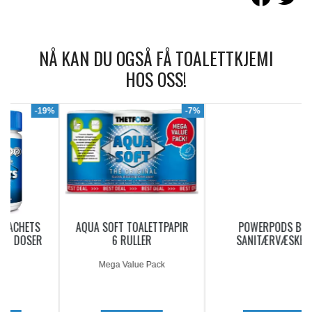
NÅ KAN DU OGSÅ FÅ TOALETTKJEMI
HOS OSS!
9%
-7%
AQUA SOFT TOALETTPAPIR
POWERPODS BLUE
6 RULLER
SANITÆRVÆSKE 20
DOSERINGER
Mega Value Pack