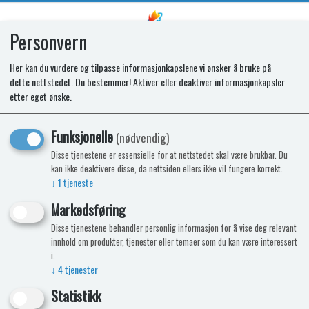
Personvern
0
Her kan du vurdere og tilpasse informasjonkapslene vi ønsker å bruke på
dette nettstedet. Du bestemmer! Aktiver eller deaktiver informasjonkapsler
SPARES KIT - STRAIGHT KNOBS
etter eget ønske.
MATT NICKEL (25pc)
Funksjonelle
(nødvendig)
Disse tjenestene er essensielle for at nettstedet skal være brukbar. Du
kan ikke deaktivere disse, da nettsiden ellers ikke vil fungere korrekt.
↓
1
tjeneste
Markedsføring
Disse tjenestene behandler personlig informasjon for å vise deg relevant
innhold om produkter, tjenester eller temaer som du kan være interessert
i.
↓
4
tjenester
Statistikk