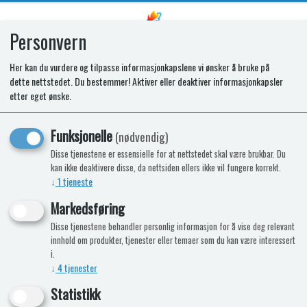
Personvern
0
Her kan du vurdere og tilpasse informasjonkapslene vi ønsker å bruke på
dette nettstedet. Du bestemmer! Aktiver eller deaktiver informasjonkapsler
SPARES KIT - RPD BNR. SOM. NO
etter eget ønske.
SKIRT.CAMP.0.82
Funksjonelle
(nødvendig)
Disse tjenestene er essensielle for at nettstedet skal være brukbar. Du
kan ikke deaktivere disse, da nettsiden ellers ikke vil fungere korrekt.
↓
1
tjeneste
Markedsføring
Disse tjenestene behandler personlig informasjon for å vise deg relevant
innhold om produkter, tjenester eller temaer som du kan være interessert
i.
↓
4
tjenester
Statistikk