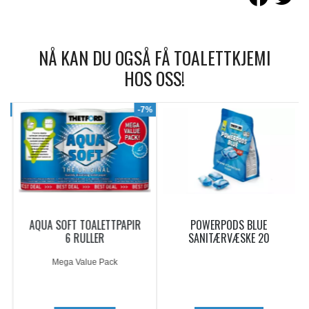
NÅ KAN DU OGSÅ FÅ TOALETTKJEMI
HOS OSS!
9%
-7%
AQUA SOFT TOALETTPAPIR
POWERPODS BLUE
6 RULLER
SANITÆRVÆSKE 20
DOSERINGER
Mega Value Pack