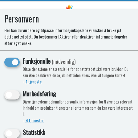
Personvern
0
Her kan du vurdere og tilpasse informasjonkapslene vi ønsker å bruke på
dette nettstedet. Du bestemmer! Aktiver eller deaktiver informasjonkapsler
SPARES KIT - PAN SUPPORT
etter eget ønske.
LINEAR 4B EN
Funksjonelle
(nødvendig)
Disse tjenestene er essensielle for at nettstedet skal være brukbar. Du
kan ikke deaktivere disse, da nettsiden ellers ikke vil fungere korrekt.
↓
1
tjeneste
Markedsføring
Disse tjenestene behandler personlig informasjon for å vise deg relevant
innhold om produkter, tjenester eller temaer som du kan være interessert
i.
↓
4
tjenester
Statistikk