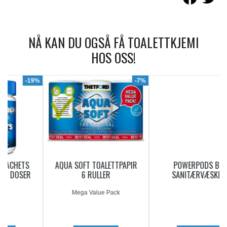
NÅ KAN DU OGSÅ FÅ TOALETTKJEMI
HOS OSS!
9%
-7%
AQUA SOFT TOALETTPAPIR
POWERPODS BLUE
6 RULLER
SANITÆRVÆSKE 20
DOSERINGER
Mega Value Pack