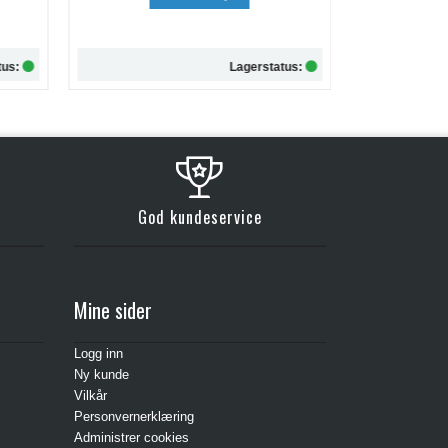
kr 257,-
tus:
Lagerstatus:
Kjøp
God kundeservice
Mine sider
Logg inn
Ny kunde
Vilkår
Personvernerklæring
Administrer cookies