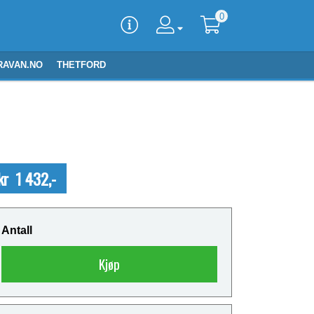
0
RAVAN.NO
THETFORD
kr 1 432,-
Antall
Kjøp