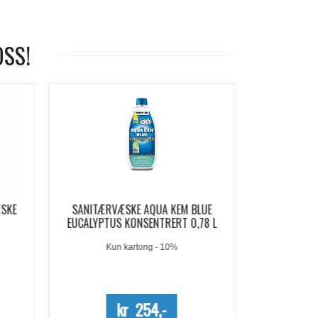
OSS!
-19%
LUE
AQUA KEM BLUE SACHETS
AQUA SOFT 
78 L
SANITÆRVÆSKE 15 DOSER
Me
kr 209,-