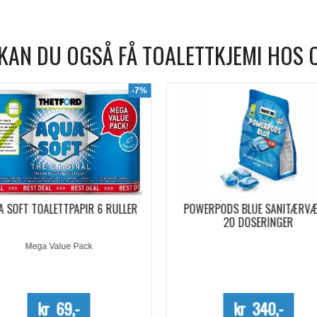
KAN DU OGSÅ FÅ TOALETTKJEMI HOS 
WERPODS BLUE SANITÆRVÆSKE
SANITÆRVÆSKE AQUA KEM B
20 DOSERINGER
EUCALYPTUS KONSENTRERT 0,
Kun kartong - 10%
kr 340,-
kr 254,-