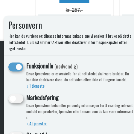
kr 74,-
Lagerstatus:
Lagerstatus:
Personvern
Kjøp
Her kan du vurdere og tilpasse informasjonkapslene vi ønsker å bruke på dette
nettstedet. Du bestemmer! Aktiver eller deaktiver informasjonkapsler etter
eget ønske.
KLikk & hent
Funksjonelle
(nødvendig)
Disse tjenestene er essensielle for at nettstedet skal være brukbar. Du
kan ikke deaktivere disse, da nettsiden ellers ikke vil fungere korrekt.
↓
1
tjeneste
ICARAVANGRUPPEN
INFO
Markedsføring
Disse tjenestene behandler personlig informasjon for å vise deg relevant
Bobilkjeden - iCaravan Tromsø
Kontak
innhold om produkter, tjenester eller temaer som du kan være interessert
Caravan.no - når camping er livet
Cookie
i.
Trumadeler.no - utstyr fra Truma og Alde
Leverin
↓
4
tjenester
Fritidsvarehuset.no - barn og velvære
Reklam
Return