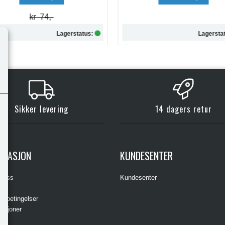
Lagerstatus:
Lagersta
Kjøp
Kjøp
Sikker levering
14 dagers retur
RMASJON
KUNDESENTER
t oss
Kundesenter
s
gsbetingelser
asjoner
ere