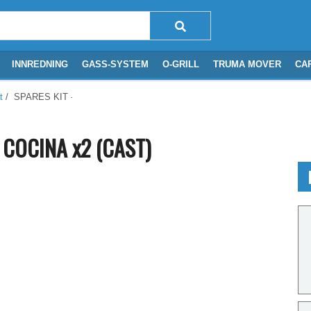
INNREDNING
GASS-SYSTEM
O-GRILL
TRUMA MOVER
CA
t
/ SPARES KIT - PAN SUPPORT COCINA x2 (CAST)
 COCINA x2 (CAST)