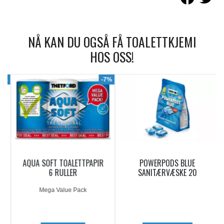
NÅ KAN DU OGSÅ FÅ TOALETTKJEMI
HOS OSS!
9%
-7%
AQUA SOFT TOALETTPAPIR
POWERPODS BLUE
6 RULLER
SANITÆRVÆSKE 20
DOSERINGER
Mega Value Pack