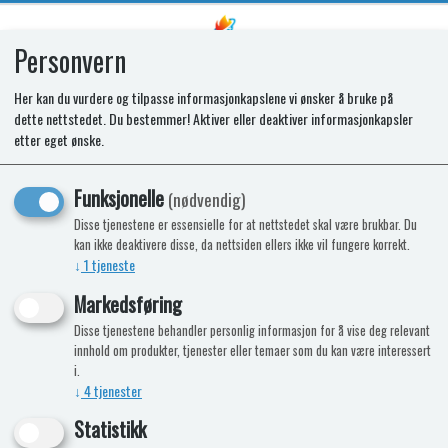
Personvern
0
Her kan du vurdere og tilpasse informasjonkapslene vi ønsker å bruke på
dette nettstedet. Du bestemmer! Aktiver eller deaktiver informasjonkapsler
SPARES KIT - OVEN BURNER KIT
etter eget ønske.
COCINA (C)
Funksjonelle
(nødvendig)
Disse tjenestene er essensielle for at nettstedet skal være brukbar. Du
kan ikke deaktivere disse, da nettsiden ellers ikke vil fungere korrekt.
↓
1
tjeneste
Markedsføring
Disse tjenestene behandler personlig informasjon for å vise deg relevant
innhold om produkter, tjenester eller temaer som du kan være interessert
i.
↓
4
tjenester
Statistikk