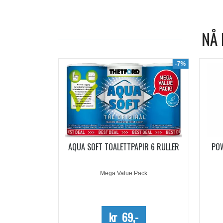
NÅ 
-19%
-7%
ACHETS
AQUA SOFT TOALETTPAPIR 6 RULLER
PO
5 DOSER
Mega Value Pack
-
kr 69,-