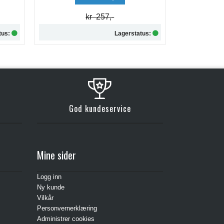
kr 257,-
tus:
Lagerstatus:
Kjøp
God kundeservice
Mine sider
Logg inn
Ny kunde
Vilkår
Personvernerklæring
Administrer cookies