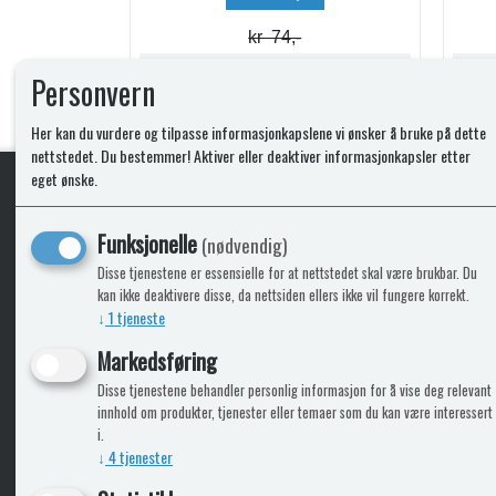
kr 74,-
Lagerstatus:
Lagerstatus:
Personvern
Kjøp
Her kan du vurdere og tilpasse informasjonkapslene vi ønsker å bruke på dette
nettstedet. Du bestemmer! Aktiver eller deaktiver informasjonkapsler etter
eget ønske.
KLikk & hent
Funksjonelle
(nødvendig)
Disse tjenestene er essensielle for at nettstedet skal være brukbar. Du
kan ikke deaktivere disse, da nettsiden ellers ikke vil fungere korrekt.
↓
1
tjeneste
ICARAVANGRUPPEN
INFO
Markedsføring
Disse tjenestene behandler personlig informasjon for å vise deg relevant
Bobilkjeden - iCaravan Tromsø
Kontak
innhold om produkter, tjenester eller temaer som du kan være interessert
Caravan.no - når camping er livet
Cookie
i.
Trumadeler.no - utstyr fra Truma og Alde
Leverin
↓
4
tjenester
Fritidsvarehuset.no - barn og velvære
Reklam
Return