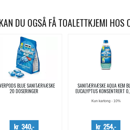
KAN DU OGSÅ FÅ TOALETTKJEMI HOS 
WERPODS BLUE SANITÆRVÆSKE
SANITÆRVÆSKE AQUA KEM B
20 DOSERINGER
EUCALYPTUS KONSENTRERT 0,
Kun kartong - 10%
kr 340,-
kr 254,-