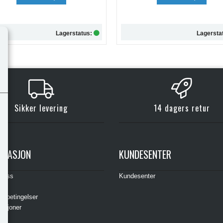
Lagerstatus:
Lagersta
Kjøp
Kjøp
Sikker levering
14 dagers retur
RMASJON
KUNDESENTER
t oss
Kundesenter
s
gsbetingelser
asjoner
ere