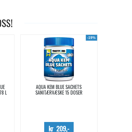
OSS!
-19%
LUE
AQUA KEM BLUE SACHETS
AQUA SOFT 
78 L
SANITÆRVÆSKE 15 DOSER
Me
kr 209,-