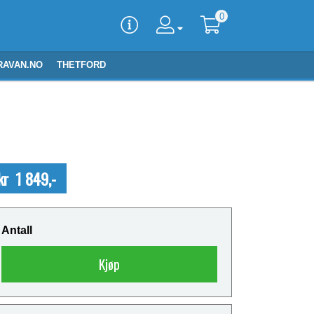
0
RAVAN.NO
THETFORD
kr 1 849,-
Antall
Kjøp