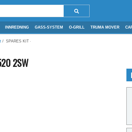
INNREDNING
GASS-SYSTEM
O-GRILL
TRUMA MOVER
CA
t
/ SPARES KIT - LID S/O DF K1520 2SW
1520 2SW