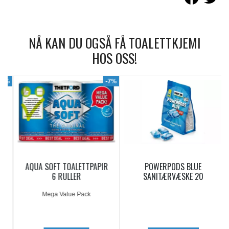
NÅ KAN DU OGSÅ FÅ TOALETTKJEMI
HOS OSS!
9%
-7%
AQUA SOFT TOALETTPAPIR
POWERPODS BLUE
6 RULLER
SANITÆRVÆSKE 20
DOSERINGER
Mega Value Pack