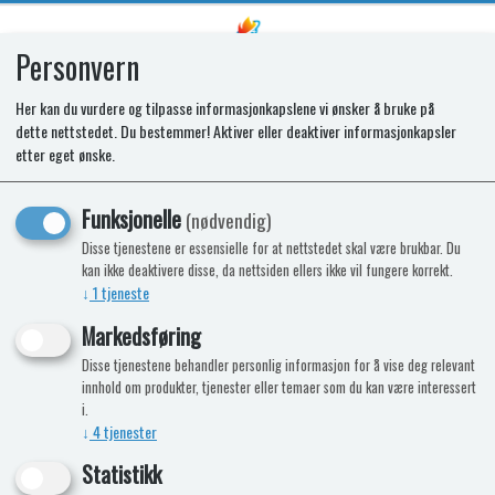
Personvern
0
Her kan du vurdere og tilpasse informasjonkapslene vi ønsker å bruke på
dette nettstedet. Du bestemmer! Aktiver eller deaktiver informasjonkapsler
SPARES KIT -
etter eget ønske.
GRILL.THERMOCOUPLE. M/PR(C)
Funksjonelle
(nødvendig)
Disse tjenestene er essensielle for at nettstedet skal være brukbar. Du
kan ikke deaktivere disse, da nettsiden ellers ikke vil fungere korrekt.
↓
1
tjeneste
Markedsføring
Disse tjenestene behandler personlig informasjon for å vise deg relevant
innhold om produkter, tjenester eller temaer som du kan være interessert
i.
↓
4
tjenester
Statistikk