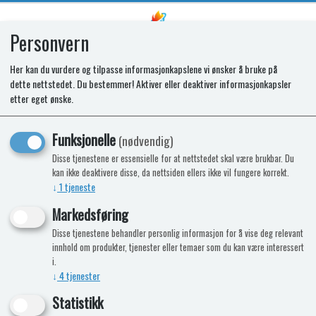
Personvern
0
Her kan du vurdere og tilpasse informasjonkapslene vi ønsker å bruke på
dette nettstedet. Du bestemmer! Aktiver eller deaktiver informasjonkapsler
SPARES KIT - GRILL BURNER KIT
etter eget ønske.
K1520
Funksjonelle
(nødvendig)
Disse tjenestene er essensielle for at nettstedet skal være brukbar. Du
kan ikke deaktivere disse, da nettsiden ellers ikke vil fungere korrekt.
↓
1
tjeneste
Markedsføring
Disse tjenestene behandler personlig informasjon for å vise deg relevant
innhold om produkter, tjenester eller temaer som du kan være interessert
i.
↓
4
tjenester
Statistikk