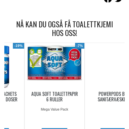
NÅ KAN DU OGSÅ FÅ TOALETTKJEMI
HOS OSS!
9%
-7%
AQUA SOFT TOALETTPAPIR
POWERPODS BLUE
6 RULLER
SANITÆRVÆSKE 20
DOSERINGER
Mega Value Pack