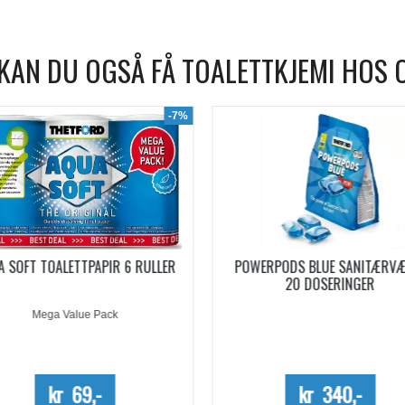
KAN DU OGSÅ FÅ TOALETTKJEMI HOS 
WERPODS BLUE SANITÆRVÆSKE
SANITÆRVÆSKE AQUA KEM B
20 DOSERINGER
EUCALYPTUS KONSENTRERT 0,
Kun kartong - 10%
kr 340,-
kr 254,-