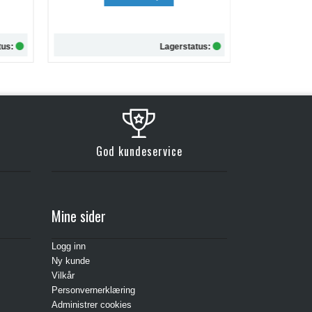
kr 257,-
tus:
Lagerstatus:
Kjøp
God kundeservice
Mine sider
Logg inn
Ny kunde
Vilkår
Personvernerklæring
Administrer cookies