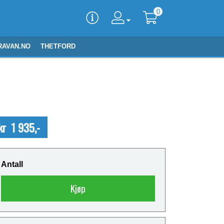
0
RAVAN.NO
THETFORD
kr 1 935,-
Antall
Kjøp