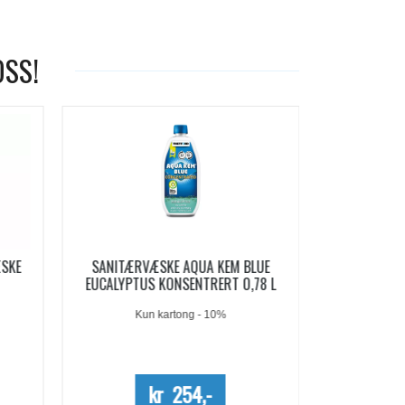
OSS!
-19%
LUE
AQUA KEM BLUE SACHETS
AQUA SOFT 
78 L
SANITÆRVÆSKE 15 DOSER
Me
kr 209,-