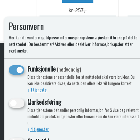
kr 74,-
Lagerstatus:
Lagerstatus:
Personvern
Kjøp
Her kan du vurdere og tilpasse informasjonkapslene vi ønsker å bruke på dette
nettstedet. Du bestemmer! Aktiver eller deaktiver informasjonkapsler etter
eget ønske.
KLikk & hent
Funksjonelle
(nødvendig)
Disse tjenestene er essensielle for at nettstedet skal være brukbar. Du
kan ikke deaktivere disse, da nettsiden ellers ikke vil fungere korrekt.
↓
1
tjeneste
ICARAVANGRUPPEN
INFO
Markedsføring
Disse tjenestene behandler personlig informasjon for å vise deg relevant
Bobilkjeden - iCaravan Tromsø
Kontak
innhold om produkter, tjenester eller temaer som du kan være interessert
Caravan.no - når camping er livet
Cookie
i.
Trumadeler.no - utstyr fra Truma og Alde
Leverin
↓
4
tjenester
Fritidsvarehuset.no - barn og velvære
Reklam
Return