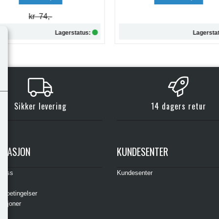
Lagerstatus:
Lagersta
Kjøp
Kjøp
Sikker levering
14 dagers retur
RMASJON
KUNDESENTER
t oss
Kundesenter
s
gsbetingelser
asjoner
ere