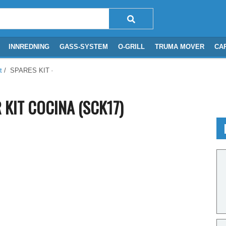
INNREDNING
GASS-SYSTEM
O-GRILL
TRUMA MOVER
CA
t
/ SPARES KIT - GRILL BURNER KIT COCINA (SCK17)
 KIT COCINA (SCK17)