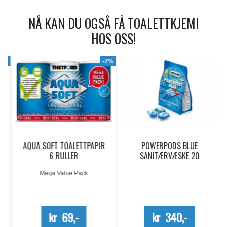
NÅ KAN DU OGSÅ FÅ TOALETTKJEMI
HOS OSS!
9%
-7%
AQUA SOFT TOALETTPAPIR
POWERPODS BLUE
6 RULLER
SANITÆRVÆSKE 20
DOSERINGER
Mega Value Pack
kr 69,-
kr 340,-