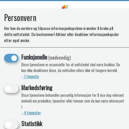
Personvern
0
Her kan du vurdere og tilpasse informasjonkapslene vi ønsker å bruke på
dette nettstedet. Du bestemmer! Aktiver eller deaktiver informasjonkapsler
SPARES KIT - GLASS LID HINGE
etter eget ønske.
Funksjonelle
(nødvendig)
Disse tjenestene er essensielle for at nettstedet skal være brukbar. Du
kan ikke deaktivere disse, da nettsiden ellers ikke vil fungere korrekt.
↓
1
tjeneste
Markedsføring
Disse tjenestene behandler personlig informasjon for å vise deg relevant
innhold om produkter, tjenester eller temaer som du kan være interessert
i.
↓
4
tjenester
Statistikk