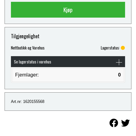
Kjøp
Tilgjengelighet
Nettbutikk og Varehus
Lagerstatus:
Se lagerstatus i varehus
Fjernlager:
0
Art.nr: 1620155568