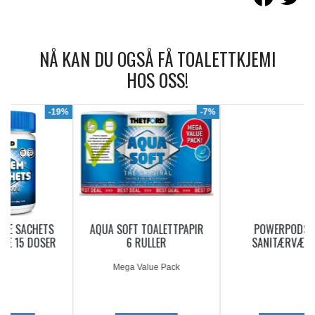
NÅ KAN DU OGSÅ FÅ TOALETTKJEMI
HOS OSS!
9%
-7%
AQUA SOFT TOALETTPAPIR
POWERPODS BLUE
6 RULLER
SANITÆRVÆSKE 20
DOSERINGER
Mega Value Pack