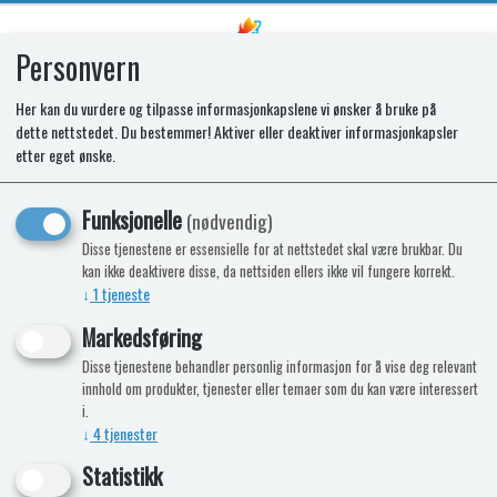
Personvern
0
Her kan du vurdere og tilpasse informasjonkapslene vi ønsker å bruke på
dette nettstedet. Du bestemmer! Aktiver eller deaktiver informasjonkapsler
SPARES KIT. GLASS LID. ARGENT
etter eget ønske.
BOWL. RACK. BK
Funksjonelle
(nødvendig)
Disse tjenestene er essensielle for at nettstedet skal være brukbar. Du
kan ikke deaktivere disse, da nettsiden ellers ikke vil fungere korrekt.
↓
1
tjeneste
Markedsføring
Disse tjenestene behandler personlig informasjon for å vise deg relevant
innhold om produkter, tjenester eller temaer som du kan være interessert
i.
↓
4
tjenester
Statistikk