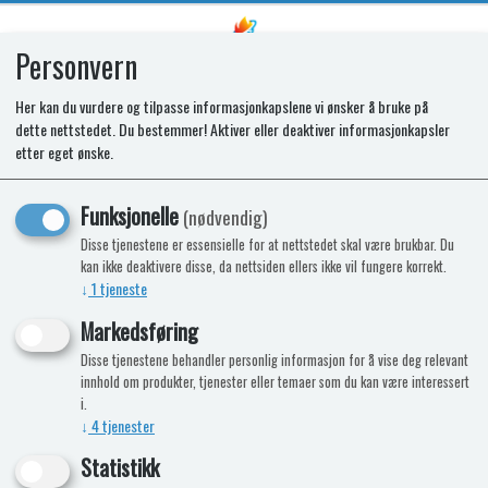
Personvern
0
Her kan du vurdere og tilpasse informasjonkapslene vi ønsker å bruke på
dette nettstedet. Du bestemmer! Aktiver eller deaktiver informasjonkapsler
SPARES KIT - GENERATOR.SPARK
etter eget ønske.
IGB 60 (12V)
Funksjonelle
(nødvendig)
Disse tjenestene er essensielle for at nettstedet skal være brukbar. Du
kan ikke deaktivere disse, da nettsiden ellers ikke vil fungere korrekt.
↓
1
tjeneste
Markedsføring
Disse tjenestene behandler personlig informasjon for å vise deg relevant
innhold om produkter, tjenester eller temaer som du kan være interessert
i.
↓
4
tjenester
Statistikk