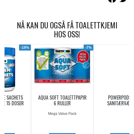
NÅ KAN DU OGSÅ FÅ TOALETTKJEMI
HOS OSS!
9%
-7%
AQUA SOFT TOALETTPAPIR
POWERPODS BLUE
6 RULLER
SANITÆRVÆSKE 20
DOSERINGER
Mega Value Pack