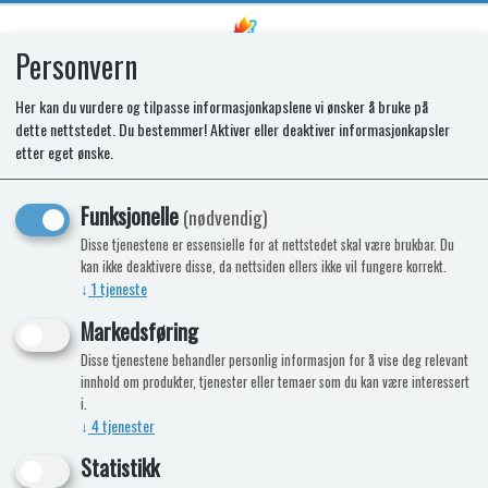
Personvern
0
Her kan du vurdere og tilpasse informasjonkapslene vi ønsker å bruke på
dette nettstedet. Du bestemmer! Aktiver eller deaktiver informasjonkapsler
SPARES KIT - GENERATOR.SI 230V
etter eget ønske.
6 G2 EP 2.5m
Funksjonelle
(nødvendig)
Disse tjenestene er essensielle for at nettstedet skal være brukbar. Du
kan ikke deaktivere disse, da nettsiden ellers ikke vil fungere korrekt.
↓
1
tjeneste
Markedsføring
Disse tjenestene behandler personlig informasjon for å vise deg relevant
innhold om produkter, tjenester eller temaer som du kan være interessert
i.
↓
4
tjenester
Statistikk