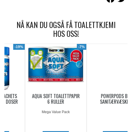
NÅ KAN DU OGSÅ FÅ TOALETTKJEMI
HOS OSS!
9%
-7%
AQUA SOFT TOALETTPAPIR
POWERPODS BLUE
6 RULLER
SANITÆRVÆSKE 20
DOSERINGER
Mega Value Pack