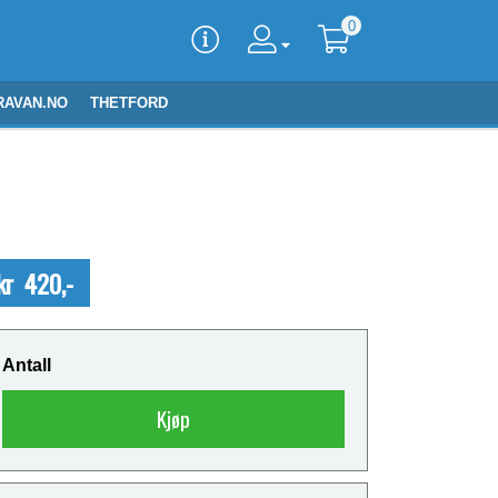
0
RAVAN.NO
THETFORD
kr 420,-
Antall
Kjøp