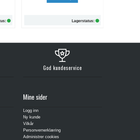
kr 257,-
tus:
Lagerstatus:
Kjøp
God kundeservice
Mine sider
Logg inn
Ny kunde
Vilkår
Personvernerklæring
Administrer cookies