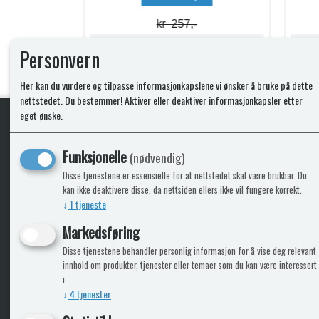
kr 74,-
Lagerstatus:
Lagerstatus:
Personvern
Kjøp
Her kan du vurdere og tilpasse informasjonkapslene vi ønsker å bruke på dette
nettstedet. Du bestemmer! Aktiver eller deaktiver informasjonkapsler etter
eget ønske.
KLikk & hent
Funksjonelle
(nødvendig)
Disse tjenestene er essensielle for at nettstedet skal være brukbar. Du
kan ikke deaktivere disse, da nettsiden ellers ikke vil fungere korrekt.
↓
1
tjeneste
ICARAVANGRUPPEN
INFO
Markedsføring
Disse tjenestene behandler personlig informasjon for å vise deg relevant
Bobilkjeden - iCaravan Tromsø
Kontak
innhold om produkter, tjenester eller temaer som du kan være interessert
Caravan.no - når camping er livet
Cookie
i.
Trumadeler.no - utstyr fra Truma og Alde
Leverin
↓
4
tjenester
Fritidsvarehuset.no - barn og velvære
Reklam
Return