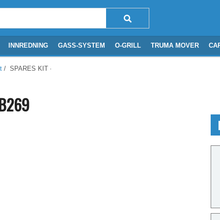
INNREDNING
GASS-SYSTEM
O-GRILL
TRUMA MOVER
CA
t
/ SPARES KIT - FIXING KIT. SHB269
HB269