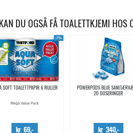
KAN DU OGSÅ FÅ TOALETTKJEMI HOS 
WERPODS BLUE SANITÆRVÆSKE
SANITÆRVÆSKE AQUA KEM B
20 DOSERINGER
EUCALYPTUS KONSENTRERT 0,
Kun kartong - 10%
kr 340,-
kr 254,-