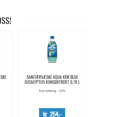
OSS!
-19%
LUE
AQUA KEM BLUE SACHETS
AQUA SOFT 
78 L
SANITÆRVÆSKE 15 DOSER
Me
kr 209,-