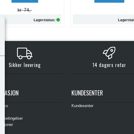
Lagerstatus:
Lagersta
Kjøp
Kjøp
Sikker levering
14 dagers retur
RMASJON
KUNDESENTER
t oss
Kundesenter
s
gsbetingelser
asjoner
ere