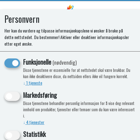
Personvern
0
Her kan du vurdere og tilpasse informasjonkapslene vi ønsker å bruke på
dette nettstedet. Du bestemmer! Aktiver eller deaktiver informasjonkapsler
SPARES KIT - FIXING KIT. HYBRID
etter eget ønske.
HOB
Funksjonelle
(nødvendig)
Disse tjenestene er essensielle for at nettstedet skal være brukbar. Du
kan ikke deaktivere disse, da nettsiden ellers ikke vil fungere korrekt.
↓
1
tjeneste
Markedsføring
Disse tjenestene behandler personlig informasjon for å vise deg relevant
innhold om produkter, tjenester eller temaer som du kan være interessert
i.
↓
4
tjenester
Statistikk