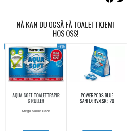
NÅ KAN DU OGSÅ FÅ TOALETTKJEMI
HOS OSS!
9%
-7%
AQUA SOFT TOALETTPAPIR
POWERPODS BLUE
6 RULLER
SANITÆRVÆSKE 20
DOSERINGER
Mega Value Pack