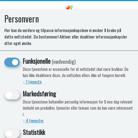
Personvern
0
Her kan du vurdere og tilpasse informasjonkapslene vi ønsker å bruke på
dette nettstedet. Du bestemmer! Aktiver eller deaktiver informasjonkapsler
SPARES KIT - FASCIA, K1520DF V2,
etter eget ønske.
BGS, LOGO&CM
Funksjonelle
(nødvendig)
Disse tjenestene er essensielle for at nettstedet skal være brukbar. Du
kan ikke deaktivere disse, da nettsiden ellers ikke vil fungere korrekt.
↓
1
tjeneste
Markedsføring
Disse tjenestene behandler personlig informasjon for å vise deg relevant
innhold om produkter, tjenester eller temaer som du kan være interessert
i.
↓
4
tjenester
Statistikk