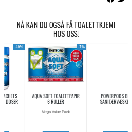
NÅ KAN DU OGSÅ FÅ TOALETTKJEMI
HOS OSS!
9%
-7%
AQUA SOFT TOALETTPAPIR
POWERPODS BLUE
6 RULLER
SANITÆRVÆSKE 20
DOSERINGER
Mega Value Pack