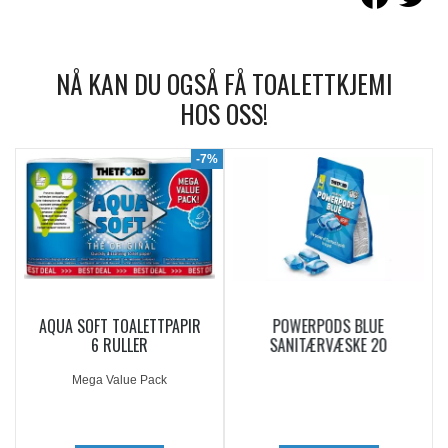
NÅ KAN DU OGSÅ FÅ TOALETTKJEMI
HOS OSS!
9%
-7%
AQUA SOFT TOALETTPAPIR
POWERPODS BLUE
6 RULLER
SANITÆRVÆSKE 20
DOSERINGER
Mega Value Pack