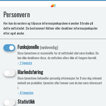
Personvern
0
Her kan du vurdere og tilpasse informasjonkapslene vi ønsker å bruke på
dette nettstedet. Du bestemmer! Aktiver eller deaktiver informasjonkapsler
SPARES KIT - FASCIA, DUP XL, BK
etter eget ønske.
GLASS, LAMP, L&CM
Funksjonelle
(nødvendig)
Disse tjenestene er essensielle for at nettstedet skal være brukbar. Du
kan ikke deaktivere disse, da nettsiden ellers ikke vil fungere korrekt.
↓
1
tjeneste
Markedsføring
Disse tjenestene behandler personlig informasjon for å vise deg relevant
innhold om produkter, tjenester eller temaer som du kan være interessert
i.
↓
4
tjenester
Statistikk