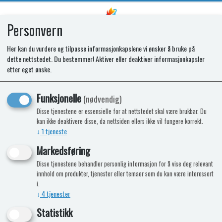
Personvern
0
Her kan du vurdere og tilpasse informasjonkapslene vi ønsker å bruke på
dette nettstedet. Du bestemmer! Aktiver eller deaktiver informasjonkapsler
SPARES KIT - FASCIA. COCINA2
etter eget ønske.
IGN. BNK. LOGO&CM
Funksjonelle
(nødvendig)
Disse tjenestene er essensielle for at nettstedet skal være brukbar. Du
kan ikke deaktivere disse, da nettsiden ellers ikke vil fungere korrekt.
↓
1
tjeneste
Markedsføring
Disse tjenestene behandler personlig informasjon for å vise deg relevant
innhold om produkter, tjenester eller temaer som du kan være interessert
i.
↓
4
tjenester
Statistikk