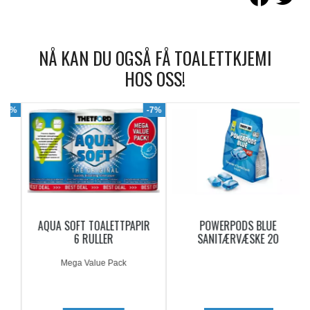
NÅ KAN DU OGSÅ FÅ TOALETTKJEMI
HOS OSS!
9%
-7%
AQUA SOFT TOALETTPAPIR
POWERPODS BLUE
6 RULLER
SANITÆRVÆSKE 20
DOSERINGER
Mega Value Pack