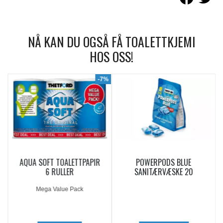
NÅ KAN DU OGSÅ FÅ TOALETTKJEMI
HOS OSS!
9%
-7%
AQUA SOFT TOALETTPAPIR
POWERPODS BLUE
6 RULLER
SANITÆRVÆSKE 20
DOSERINGER
Mega Value Pack