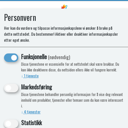
Personvern
0
Her kan du vurdere og tilpasse informasjonkapslene vi ønsker å bruke på
dette nettstedet. Du bestemmer! Aktiver eller deaktiver informasjonkapsler
SPARES KIT - ENIGMA GLASS LID
etter eget ønske.
BK
Funksjonelle
(nødvendig)
Disse tjenestene er essensielle for at nettstedet skal være brukbar. Du
kan ikke deaktivere disse, da nettsiden ellers ikke vil fungere korrekt.
↓
1
tjeneste
Markedsføring
Disse tjenestene behandler personlig informasjon for å vise deg relevant
innhold om produkter, tjenester eller temaer som du kan være interessert
i.
↓
4
tjenester
Statistikk