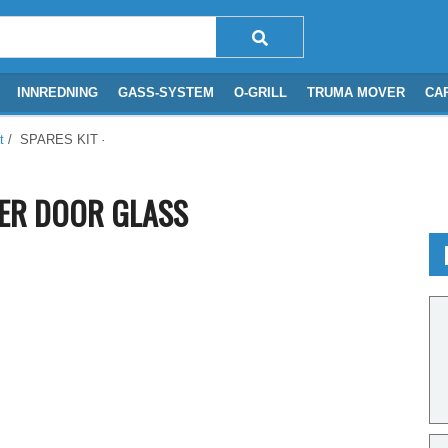
INNREDNING
GASS-SYSTEM
O-GRILL
TRUMA MOVER
CA
t
/ SPARES KIT -DUPLEX XL INNER DOOR GLASS
NER DOOR GLASS