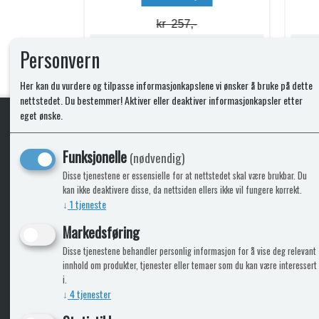
kr 74,-
Lagerstatus:
Lagerstatus:
Personvern
Kjøp
Her kan du vurdere og tilpasse informasjonkapslene vi ønsker å bruke på dette
nettstedet. Du bestemmer! Aktiver eller deaktiver informasjonkapsler etter
eget ønske.
KLikk & hent
Funksjonelle
(nødvendig)
Disse tjenestene er essensielle for at nettstedet skal være brukbar. Du
kan ikke deaktivere disse, da nettsiden ellers ikke vil fungere korrekt.
↓
1
tjeneste
ICARAVANGRUPPEN
INFO
Markedsføring
Disse tjenestene behandler personlig informasjon for å vise deg relevant
Bobilkjeden - iCaravan Tromsø
Kontak
innhold om produkter, tjenester eller temaer som du kan være interessert
Caravan.no - når camping er livet
Cookie
i.
Trumadeler.no - utstyr fra Truma og Alde
Leverin
↓
4
tjenester
Fritidsvarehuset.no - barn og velvære
Reklam
Return