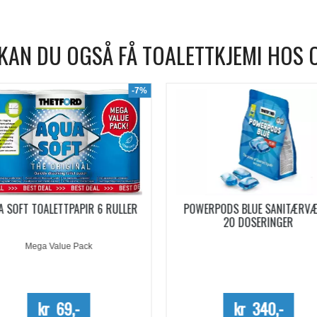
KAN DU OGSÅ FÅ TOALETTKJEMI HOS 
WERPODS BLUE SANITÆRVÆSKE
SANITÆRVÆSKE AQUA KEM B
20 DOSERINGER
EUCALYPTUS KONSENTRERT 0,
Kun kartong - 10%
kr 340,-
kr 254,-