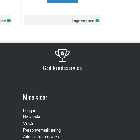
kr 257,-
tus:
Lagerstatus:
Kjøp
God kundeservice
Mine sider
Logg inn
Ny kunde
Vilkår
Personvernerklæring
Administrer cookies