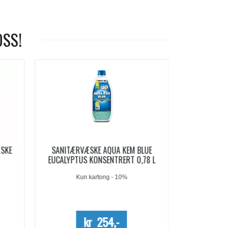
OSS!
-19%
LUE
AQUA KEM BLUE SACHETS
AQUA SOFT 
78 L
SANITÆRVÆSKE 15 DOSER
Me
kr 209,-