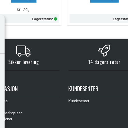
Lagerstatus:
Lagersta
Kjøp
Kjøp
Sikker levering
14 dagers retur
RMASJON
KUNDESENTER
t oss
Kundesenter
s
gsbetingelser
asjoner
ere