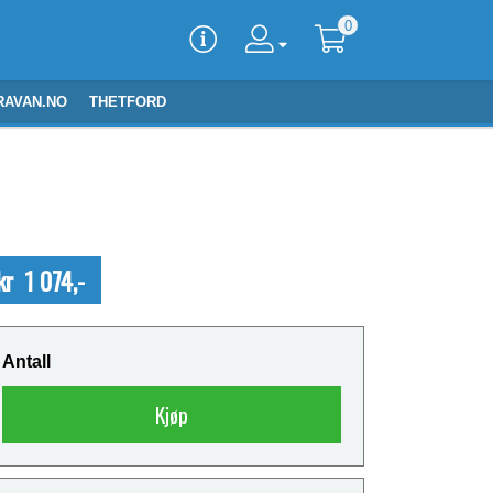
0
RAVAN.NO
THETFORD
kr 1 074,-
Antall
Kjøp