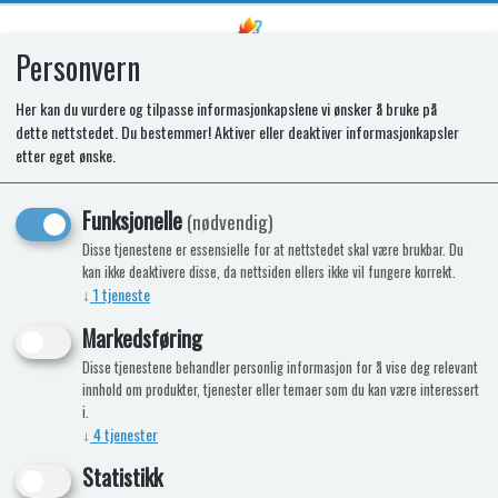
Personvern
0
Her kan du vurdere og tilpasse informasjonkapslene vi ønsker å bruke på
dette nettstedet. Du bestemmer! Aktiver eller deaktiver informasjonkapsler
SPARES KIT - CR TRI HOB GLASS
etter eget ønske.
LID BK HSRH
Funksjonelle
(nødvendig)
Disse tjenestene er essensielle for at nettstedet skal være brukbar. Du
kan ikke deaktivere disse, da nettsiden ellers ikke vil fungere korrekt.
↓
1
tjeneste
Markedsføring
Disse tjenestene behandler personlig informasjon for å vise deg relevant
innhold om produkter, tjenester eller temaer som du kan være interessert
i.
↓
4
tjenester
Statistikk