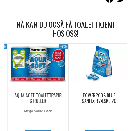
NÅ KAN DU OGSÅ FÅ TOALETTKJEMI
HOS OSS!
9%
-7%
AQUA SOFT TOALETTPAPIR
POWERPODS BLUE
6 RULLER
SANITÆRVÆSKE 20
DOSERINGER
Mega Value Pack