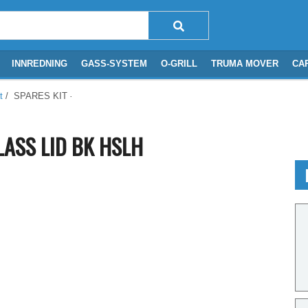
INNREDNING
GASS-SYSTEM
O-GRILL
TRUMA MOVER
CA
t
/ SPARES KIT - CR TRI HOB GLASS LID BK HSLH
LASS LID BK HSLH