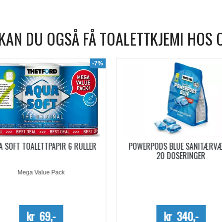
KAN DU OGSÅ FÅ TOALETTKJEMI HOS 
WERPODS BLUE SANITÆRVÆSKE
SANITÆRVÆSKE AQUA KEM B
20 DOSERINGER
EUCALYPTUS KONSENTRERT 0,
Kun kartong - 10%
kr 340,-
kr 254,-