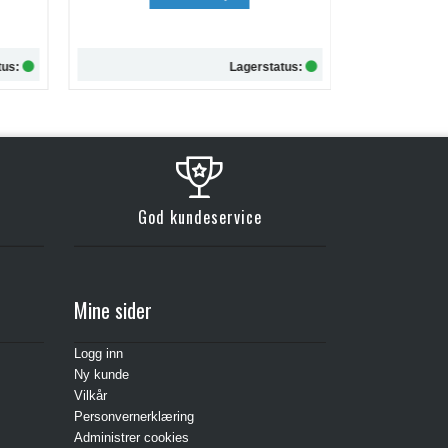
kr 257,-
tus:
Lagerstatus:
Kjøp
God kundeservice
Mine sider
Logg inn
Ny kunde
Vilkår
Personvernerklæring
Administrer cookies