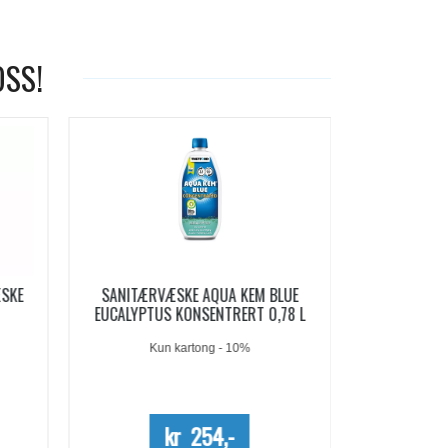
OSS!
-19%
LUE
AQUA KEM BLUE SACHETS
AQUA SOFT 
78 L
SANITÆRVÆSKE 15 DOSER
Me
kr 209,-