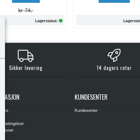
Lagerstatus:
Lagersta
Kjøp
Kjøp
Sikker levering
14 dagers retur
RMASJON
KUNDESENTER
t oss
Kundesenter
s
gsbetingelser
asjoner
ere