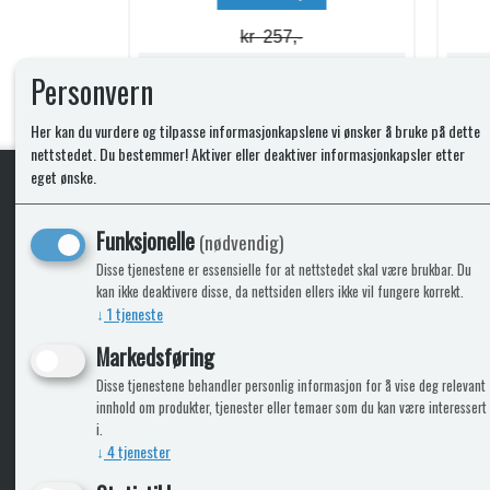
kr 74,-
Lagerstatus:
Lagerstatus:
Personvern
Kjøp
Her kan du vurdere og tilpasse informasjonkapslene vi ønsker å bruke på dette
nettstedet. Du bestemmer! Aktiver eller deaktiver informasjonkapsler etter
eget ønske.
KLikk & hent
Funksjonelle
(nødvendig)
Disse tjenestene er essensielle for at nettstedet skal være brukbar. Du
kan ikke deaktivere disse, da nettsiden ellers ikke vil fungere korrekt.
↓
1
tjeneste
ICARAVANGRUPPEN
INFO
Markedsføring
Disse tjenestene behandler personlig informasjon for å vise deg relevant
Bobilkjeden - iCaravan Tromsø
Kontak
innhold om produkter, tjenester eller temaer som du kan være interessert
Caravan.no - når camping er livet
Cookie
i.
Trumadeler.no - utstyr fra Truma og Alde
Leverin
↓
4
tjenester
Fritidsvarehuset.no - barn og velvære
Reklam
Return