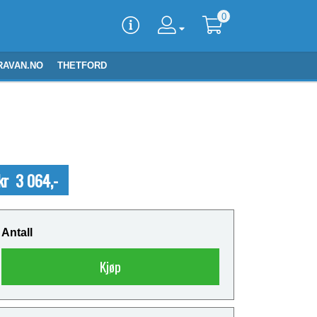
0
RAVAN.NO
THETFORD
kr 3 064,-
Antall
Kjøp