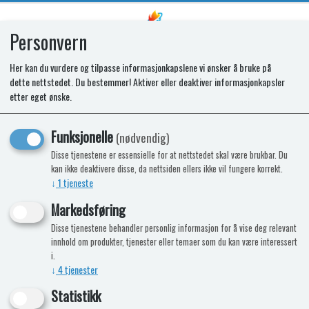
Personvern
0
Her kan du vurdere og tilpasse informasjonkapslene vi ønsker å bruke på
dette nettstedet. Du bestemmer! Aktiver eller deaktiver informasjonkapsler
SPARE OVEN DOOR ENIGMA SIDE
etter eget ønske.
OPEN BK
Funksjonelle
(nødvendig)
Disse tjenestene er essensielle for at nettstedet skal være brukbar. Du
kan ikke deaktivere disse, da nettsiden ellers ikke vil fungere korrekt.
↓
1
tjeneste
Markedsføring
Disse tjenestene behandler personlig informasjon for å vise deg relevant
innhold om produkter, tjenester eller temaer som du kan være interessert
i.
↓
4
tjenester
Statistikk