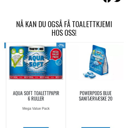
NÅ KAN DU OGSÅ FÅ TOALETTKJEMI
HOS OSS!
9%
-7%
AQUA SOFT TOALETTPAPIR
POWERPODS BLUE
6 RULLER
SANITÆRVÆSKE 20
DOSERINGER
Mega Value Pack