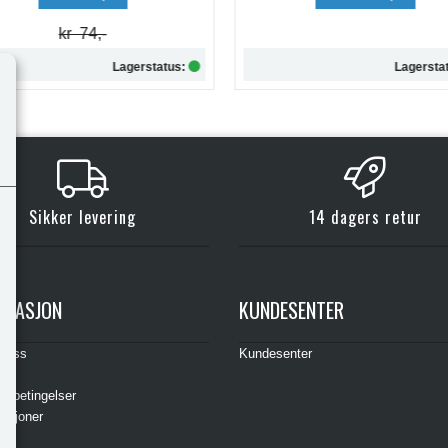
Lagerstatus:
Lagersta
Kjøp
Kjøp
Sikker levering
14 dagers retur
RMASJON
KUNDESENTER
t oss
Kundesenter
s
gsbetingelser
asjoner
ere