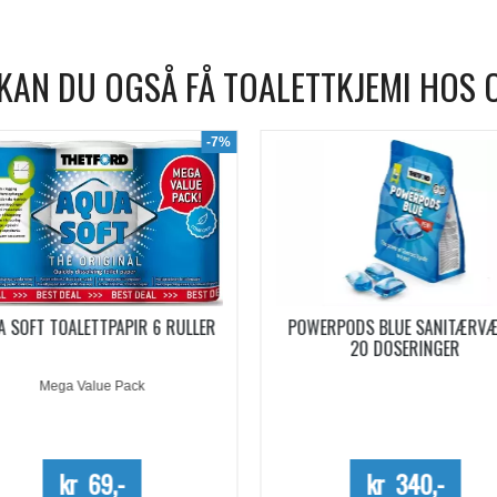
KAN DU OGSÅ FÅ TOALETTKJEMI HOS 
WERPODS BLUE SANITÆRVÆSKE
SANITÆRVÆSKE AQUA KEM B
20 DOSERINGER
EUCALYPTUS KONSENTRERT 0,
Kun kartong - 10%
kr 340,-
kr 254,-