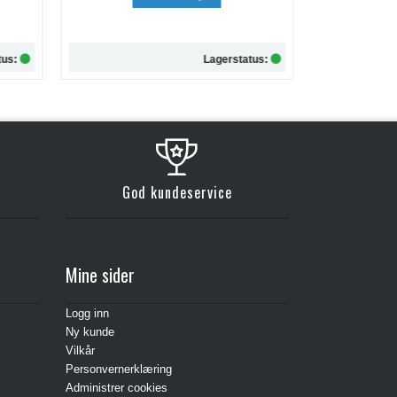
kr 257,-
tus:
Lagerstatus:
Kjøp
God kundeservice
Mine sider
Logg inn
Ny kunde
Vilkår
Personvernerklæring
Administrer cookies