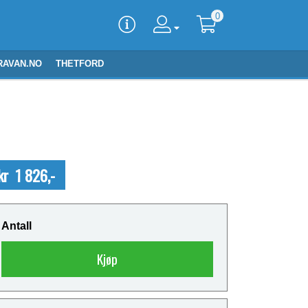
0
RAVAN.NO
THETFORD
kr 1 826,-
Antall
Kjøp