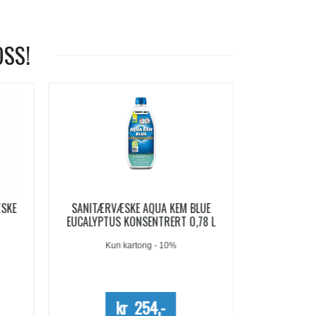
OSS!
-19%
LUE
AQUA KEM BLUE SACHETS
AQUA SOFT 
78 L
SANITÆRVÆSKE 15 DOSER
Me
kr 209,-