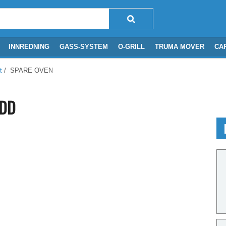
INNREDNING
GASS-SYSTEM
O-GRILL
TRUMA MOVER
CA
t
/ SPARE OVEN DOOR CO2 BK DD
 DD