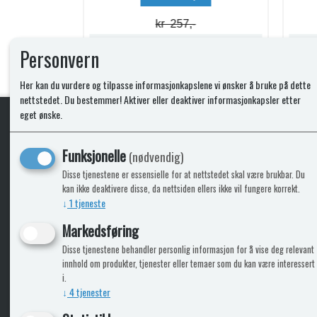
kr 74,-
Lagerstatus:
Lagerstatus:
Personvern
Kjøp
Her kan du vurdere og tilpasse informasjonkapslene vi ønsker å bruke på dette
nettstedet. Du bestemmer! Aktiver eller deaktiver informasjonkapsler etter
eget ønske.
KLikk & hent
Funksjonelle
(nødvendig)
Disse tjenestene er essensielle for at nettstedet skal være brukbar. Du
kan ikke deaktivere disse, da nettsiden ellers ikke vil fungere korrekt.
↓
1
tjeneste
ICARAVANGRUPPEN
INFO
Markedsføring
Disse tjenestene behandler personlig informasjon for å vise deg relevant
Bobilkjeden - iCaravan Tromsø
Kontak
innhold om produkter, tjenester eller temaer som du kan være interessert
Caravan.no - når camping er livet
Cookie
i.
Trumadeler.no - utstyr fra Truma og Alde
Leverin
↓
4
tjenester
Fritidsvarehuset.no - barn og velvære
Reklam
Return