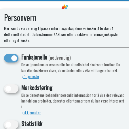
Personvern
0
Her kan du vurdere og tilpasse informasjonkapslene vi ønsker å bruke på
dette nettstedet. Du bestemmer! Aktiver eller deaktiver informasjonkapsler
SPARE OVEN DOOR CAP496 DD BK
etter eget ønske.
FULL
Funksjonelle
(nødvendig)
Disse tjenestene er essensielle for at nettstedet skal være brukbar. Du
kan ikke deaktivere disse, da nettsiden ellers ikke vil fungere korrekt.
↓
1
tjeneste
Markedsføring
Disse tjenestene behandler personlig informasjon for å vise deg relevant
innhold om produkter, tjenester eller temaer som du kan være interessert
i.
↓
4
tjenester
Statistikk