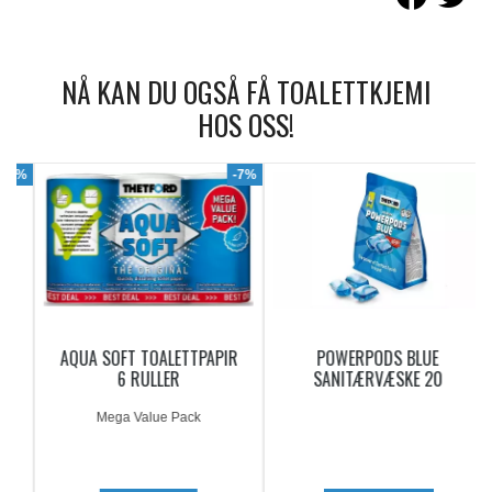
NÅ KAN DU OGSÅ FÅ TOALETTKJEMI
HOS OSS!
9%
-7%
AQUA SOFT TOALETTPAPIR
POWERPODS BLUE
6 RULLER
SANITÆRVÆSKE 20
DOSERINGER
Mega Value Pack