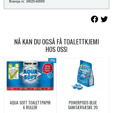
Bransje.nr: 34020-60000
NÅ KAN DU OGSÅ FÅ TOALETTKJEMI
HOS OSS!
9%
-7%
AQUA SOFT TOALETTPAPIR
POWERPODS BLUE
6 RULLER
SANITÆRVÆSKE 20
DOSERINGER