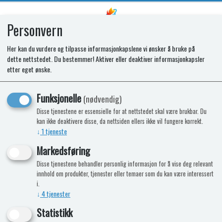
Personvern
0
Her kan du vurdere og tilpasse informasjonkapslene vi ønsker å bruke på
dette nettstedet. Du bestemmer! Aktiver eller deaktiver informasjonkapsler
Skrue/mutter sett Combi
etter eget ønske.
Funksjonelle
(nødvendig)
Disse tjenestene er essensielle for at nettstedet skal være brukbar. Du
kan ikke deaktivere disse, da nettsiden ellers ikke vil fungere korrekt.
↓
1
tjeneste
Markedsføring
Disse tjenestene behandler personlig informasjon for å vise deg relevant
innhold om produkter, tjenester eller temaer som du kan være interessert
i.
↓
4
tjenester
Statistikk