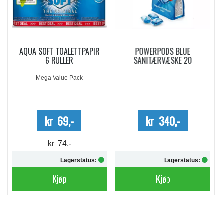
AQUA SOFT TOALETTPAPIR
POWERPODS BLUE
6 RULLER
SANITÆRVÆSKE 20
DOSERINGER
Mega Value Pack
kr 69,-
kr 340,-
kr 74,-
Lagerstatus:
Lagerstatus:
Kjøp
Kjøp