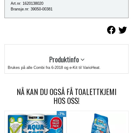
Art.nr: 1620138020
Bransje.nr: 39050-00381
Produktinfo
Brukes på alle Combi fra 6-2018 og e-Kit til VarioHeat.
NÅ KAN DU OGSÅ FÅ TOALETTKJEMI
HOS OSS!
9%
-7%