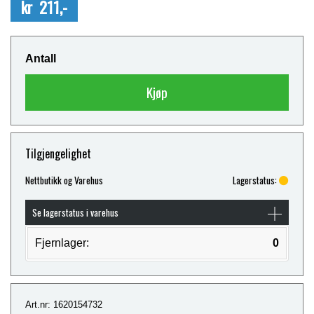
kr 211,-
Antall
Kjøp
Tilgjengelighet
Nettbutikk og Varehus
Lagerstatus:
Se lagerstatus i varehus
Fjernlager:
0
Art.nr: 1620154732