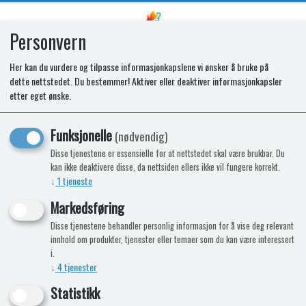
Personvern
0
Her kan du vurdere og tilpasse informasjonkapslene vi ønsker å bruke på
dette nettstedet. Du bestemmer! Aktiver eller deaktiver informasjonkapsler
SCS260 LEVEL SENSOR
etter eget ønske.
Funksjonelle
(nødvendig)
Disse tjenestene er essensielle for at nettstedet skal være brukbar. Du
kan ikke deaktivere disse, da nettsiden ellers ikke vil fungere korrekt.
↓
1
tjeneste
Markedsføring
Disse tjenestene behandler personlig informasjon for å vise deg relevant
innhold om produkter, tjenester eller temaer som du kan være interessert
i.
↓
4
tjenester
Statistikk