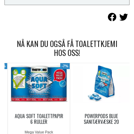
NÅ KAN DU OGSÅ FÅ TOALETTKJEMI
HOS OSS!
9%
-7%
AQUA SOFT TOALETTPAPIR
POWERPODS BLUE
6 RULLER
SANITÆRVÆSKE 20
DOSERINGER
Mega Value Pack