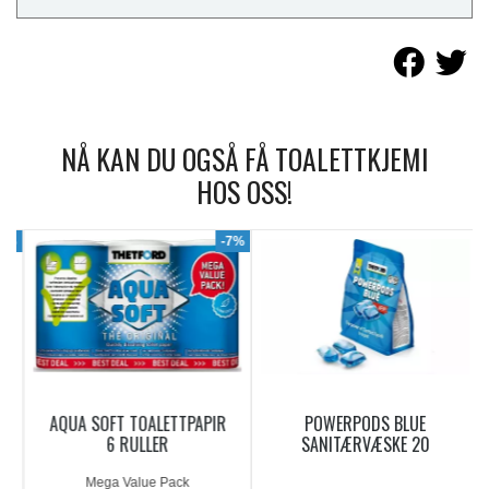
NÅ KAN DU OGSÅ FÅ TOALETTKJEMI
HOS OSS!
9%
-7%
AQUA SOFT TOALETTPAPIR
POWERPODS BLUE
6 RULLER
SANITÆRVÆSKE 20
DOSERINGER
Mega Value Pack