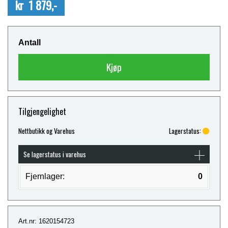
kr 1 879,-
Antall
Kjøp
Tilgjengelighet
Nettbutikk og Varehus
Lagerstatus:
Se lagerstatus i varehus
Fjernlager:
0
Art.nr: 1620154723