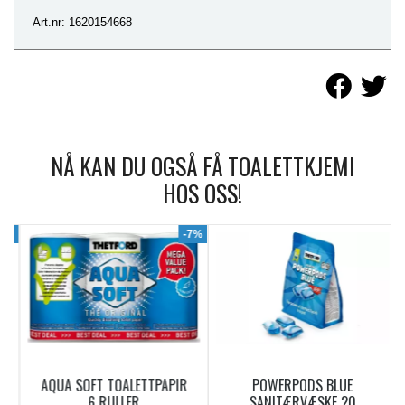
Art.nr: 1620154668
NÅ KAN DU OGSÅ FÅ TOALETTKJEMI
HOS OSS!
9%
-7%
AQUA SOFT TOALETTPAPIR
POWERPODS BLUE
6 RULLER
SANITÆRVÆSKE 20