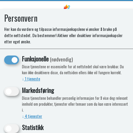
Personvern
0
Her kan du vurdere og tilpasse informasjonkapslene vi ønsker å bruke på
dette nettstedet. Du bestemmer! Aktiver eller deaktiver informasjonkapsler
SC250 FILTER ELECTRIC
etter eget ønske.
VENTILATOR SINGLE PACK
Funksjonelle
(nødvendig)
Disse tjenestene er essensielle for at nettstedet skal være brukbar. Du
kan ikke deaktivere disse, da nettsiden ellers ikke vil fungere korrekt.
↓
1
tjeneste
Markedsføring
Disse tjenestene behandler personlig informasjon for å vise deg relevant
innhold om produkter, tjenester eller temaer som du kan være interessert
i.
↓
4
tjenester
Statistikk