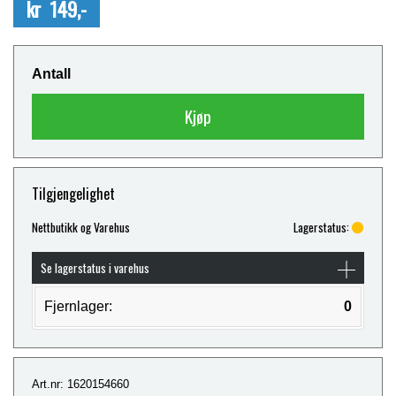
kr 149,-
Antall
Kjøp
Tilgjengelighet
Nettbutikk og Varehus
Lagerstatus:
Se lagerstatus i varehus
Fjernlager:
0
Art.nr: 1620154660