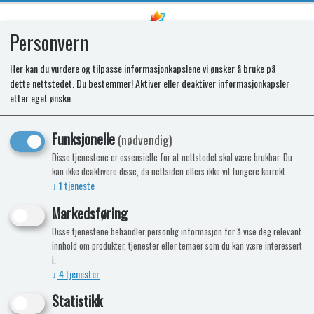
Personvern
0
Her kan du vurdere og tilpasse informasjonkapslene vi ønsker å bruke på
dette nettstedet. Du bestemmer! Aktiver eller deaktiver informasjonkapsler
SC234 BLADE OPENER M.GREY
etter eget ønske.
Funksjonelle
(nødvendig)
Disse tjenestene er essensielle for at nettstedet skal være brukbar. Du
kan ikke deaktivere disse, da nettsiden ellers ikke vil fungere korrekt.
↓
1
tjeneste
Markedsføring
Disse tjenestene behandler personlig informasjon for å vise deg relevant
innhold om produkter, tjenester eller temaer som du kan være interessert
i.
↓
4
tjenester
Statistikk