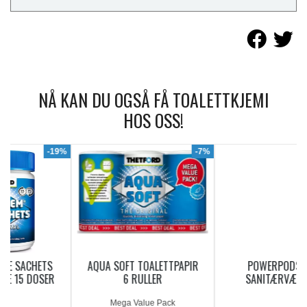
NÅ KAN DU OGSÅ FÅ TOALETTKJEMI
HOS OSS!
9%
-7%
AQUA SOFT TOALETTPAPIR
POWERPODS BLUE
6 RULLER
SANITÆRVÆSKE 20
DOSERINGER
Mega Value Pack