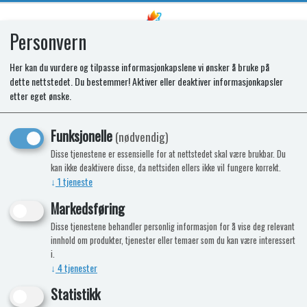
Personvern
0
Her kan du vurdere og tilpasse informasjonkapslene vi ønsker å bruke på
dette nettstedet. Du bestemmer! Aktiver eller deaktiver informasjonkapsler
Kunne ikke finne produktet
etter eget ønske.
Forside
Funksjonelle
(nødvendig)
Disse tjenestene er essensielle for at nettstedet skal være brukbar. Du
NÅ KAN DU OGSÅ FÅ TOALETTKJEMI
kan ikke deaktivere disse, da nettsiden ellers ikke vil fungere korrekt.
↓
1
tjeneste
HOS OSS!
Markedsføring
9%
-7%
Disse tjenestene behandler personlig informasjon for å vise deg relevant
innhold om produkter, tjenester eller temaer som du kan være interessert
i.
↓
4
tjenester
Statistikk