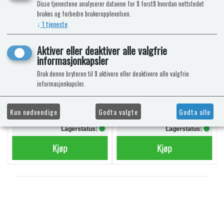
Disse tjenestene analyserer dataene for å forstå hvordan nettstedet
brukes og forbedre brukeropplevelsen.
AQUA SOFT TOALETTPAPIR
POWERPODS BLUE
↓
1
tjeneste
6 RULLER
SANITÆRVÆSKE 20
DOSERINGER
Mega Value Pack
Aktiver eller deaktiver alle valgfrie
informasjonkapsler
Bruk denne bryteren til å aktivere eller deaktivere alle valgfrie
informasjonkapsler.
kr 69,-
kr 340,-
Kun nødvendige
Godta valgte
Godta alle
kr 74,-
Lagerstatus:
Lagerstatus:
Kjøp
Kjøp