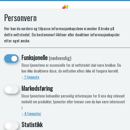
Personvern
0
Her kan du vurdere og tilpasse informasjonkapslene vi ønsker å bruke på
dette nettstedet. Du bestemmer! Aktiver eller deaktiver informasjonkapsler
REAR INFILL. 96mm. BLACK.
etter eget ønske.
K15210. 1pc. MOQ 110
Funksjonelle
(nødvendig)
Disse tjenestene er essensielle for at nettstedet skal være brukbar. Du
kan ikke deaktivere disse, da nettsiden ellers ikke vil fungere korrekt.
↓
1
tjeneste
Markedsføring
Disse tjenestene behandler personlig informasjon for å vise deg relevant
innhold om produkter, tjenester eller temaer som du kan være interessert
i.
↓
4
tjenester
Statistikk