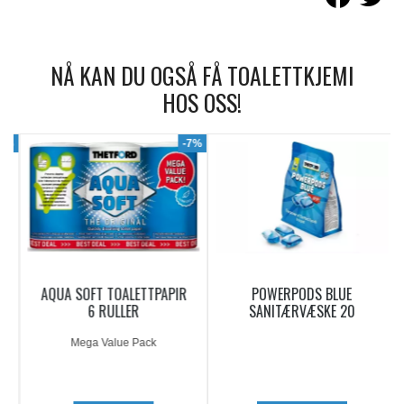
NÅ KAN DU OGSÅ FÅ TOALETTKJEMI
HOS OSS!
9%
-7%
AQUA SOFT TOALETTPAPIR
POWERPODS BLUE
6 RULLER
SANITÆRVÆSKE 20
DOSERINGER
Mega Value Pack