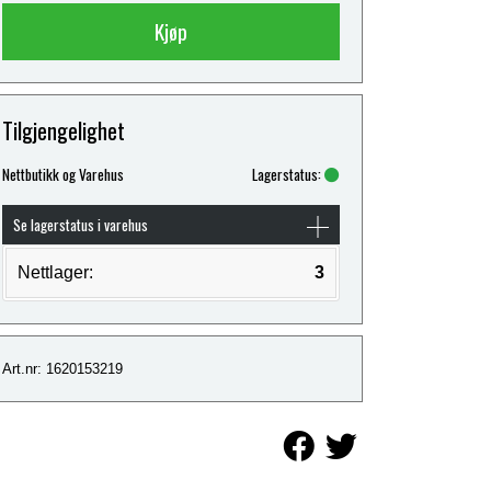
Kjøp
Tilgjengelighet
Nettbutikk og Varehus
Lagerstatus:
Se lagerstatus i varehus
Nettlager:
3
Art.nr: 1620153219