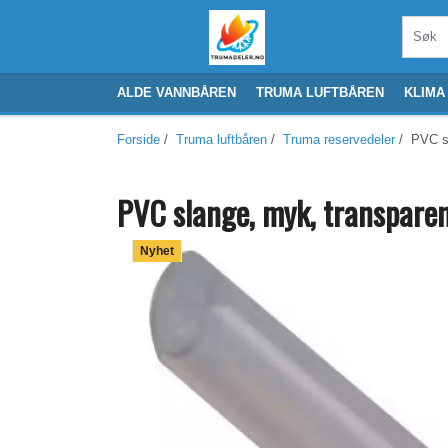
ALDE VANNBÅREN
TRUMA LUFTBÅREN
KLIMA
Forside
/
Truma luftbåren
/
Truma reservedeler
/ PVC sl
PVC slange, myk, transpare
Nyhet