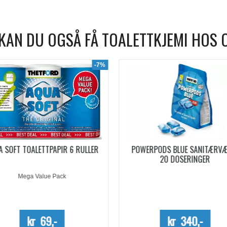
KAN DU OGSÅ FÅ TOALETTKJEMI HOS 
WERPODS BLUE SANITÆRVÆSKE
SANITÆRVÆSKE AQUA KEM B
20 DOSERINGER
EUCALYPTUS KONSENTRERT 0,
Kun kartong - 10%
kr 340,-
kr 254,-