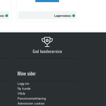
kr 257,-
tus:
Lagerstatus:
Kjøp
God kundeservice
Mine sider
Logg inn
Ny kunde
Vilkår
Personvernerklæring
Administrer cookies