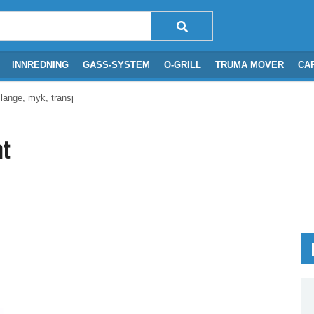
INNREDNING
GASS-SYSTEM
O-GRILL
TRUMA MOVER
CA
ange, myk, transparent
nt