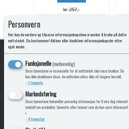
kr 74,-
Lagerstatus:
Lagerstatus:
Personvern
Kjøp
Her kan du vurdere og tilpasse informasjonkapslene vi ønsker å bruke på dette
nettstedet. Du bestemmer! Aktiver eller deaktiver informasjonkapsler etter
eget ønske.
KLikk & hent
Funksjonelle
(nødvendig)
Disse tjenestene er essensielle for at nettstedet skal være brukbar. Du
kan ikke deaktivere disse, da nettsiden ellers ikke vil fungere korrekt.
↓
1
tjeneste
ICARAVANGRUPPEN
INFO
Markedsføring
Disse tjenestene behandler personlig informasjon for å vise deg relevant
Bobilkjeden - iCaravan Tromsø
Kontak
innhold om produkter, tjenester eller temaer som du kan være interessert
Caravan.no - når camping er livet
Cookie
i.
Trumadeler.no - utstyr fra Truma og Alde
Leverin
↓
4
tjenester
Fritidsvarehuset.no - barn og velvære
Reklam
Return