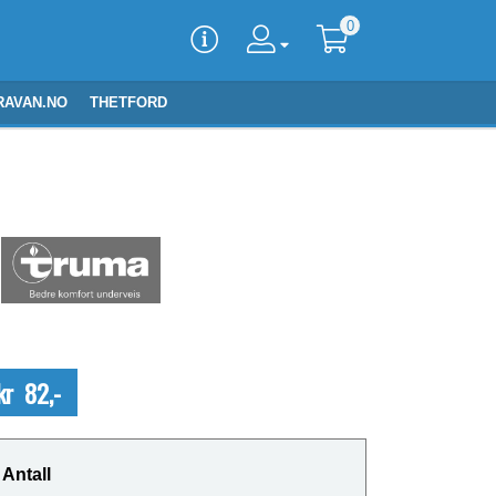
0
RAVAN.NO
THETFORD
kr 82,-
Antall