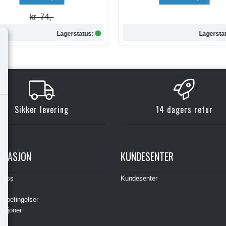
Lagerstatus:
Lagersta
Kjøp
Kjøp
Sikker levering
14 dagers retur
RMASJON
KUNDESENTER
t oss
Kundesenter
s
gsbetingelser
asjoner
ere