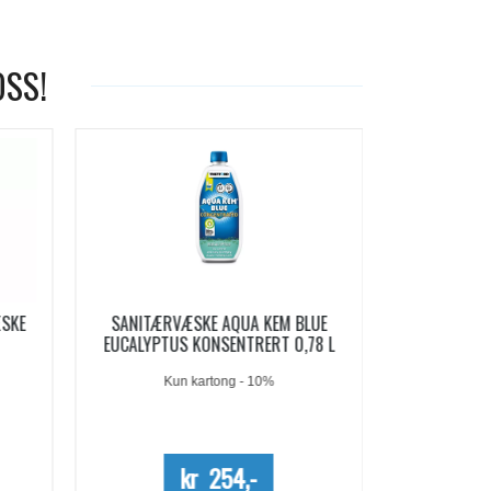
OSS!
-19%
LUE
AQUA KEM BLUE SACHETS
AQUA SOFT 
78 L
SANITÆRVÆSKE 15 DOSER
Me
kr 209,-