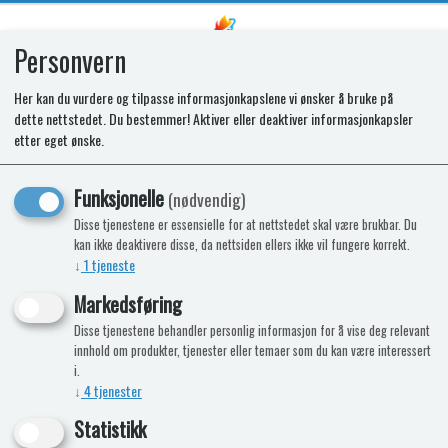
Personvern
0
Her kan du vurdere og tilpasse informasjonkapslene vi ønsker å bruke på
dette nettstedet. Du bestemmer! Aktiver eller deaktiver informasjonkapsler
Papirrull for PRO trykktester
etter eget ønske.
Funksjonelle
(nødvendig)
Disse tjenestene er essensielle for at nettstedet skal være brukbar. Du
kan ikke deaktivere disse, da nettsiden ellers ikke vil fungere korrekt.
↓
1
tjeneste
Markedsføring
Disse tjenestene behandler personlig informasjon for å vise deg relevant
innhold om produkter, tjenester eller temaer som du kan være interessert
i.
↓
4
tjenester
Statistikk