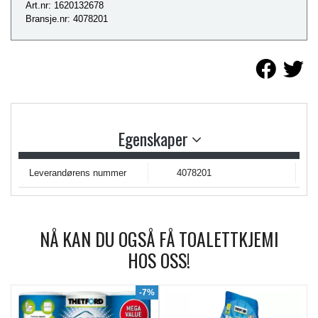
Art.nr: 1620132678
Bransje.nr: 4078201
Egenskaper
Leverandørens nummer
4078201
NÅ KAN DU OGSÅ FÅ TOALETTKJEMI
HOS OSS!
9%
-7%