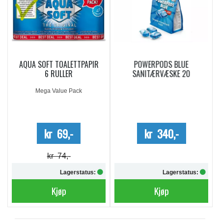
AQUA SOFT TOALETTPAPIR
POWERPODS BLUE
6 RULLER
SANITÆRVÆSKE 20
DOSERINGER
Mega Value Pack
kr 69,-
kr 340,-
kr 74,-
Lagerstatus:
Lagerstatus:
Kjøp
Kjøp