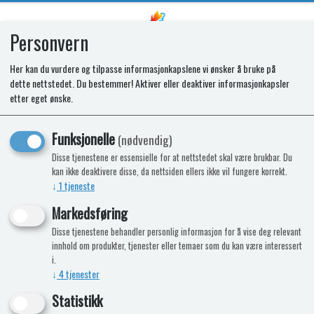
Personvern
0
Her kan du vurdere og tilpasse informasjonkapslene vi ønsker å bruke på
dette nettstedet. Du bestemmer! Aktiver eller deaktiver informasjonkapsler
Påfyllingsventil 80 % for gasstank
etter eget ønske.
med 90° albue Ø=200 cm
Funksjonelle
(nødvendig)
Disse tjenestene er essensielle for at nettstedet skal være brukbar. Du
kan ikke deaktivere disse, da nettsiden ellers ikke vil fungere korrekt.
↓
1
tjeneste
Markedsføring
Disse tjenestene behandler personlig informasjon for å vise deg relevant
innhold om produkter, tjenester eller temaer som du kan være interessert
i.
↓
4
tjenester
Statistikk