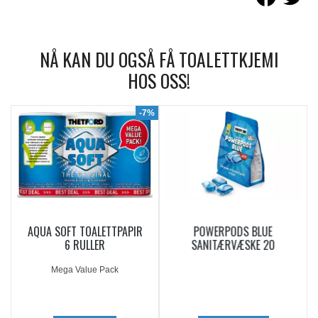
NÅ KAN DU OGSÅ FÅ TOALETTKJEMI
HOS OSS!
9%
-7%
AQUA SOFT TOALETTPAPIR
POWERPODS BLUE
6 RULLER
SANITÆRVÆSKE 20
DOSERINGER
Mega Value Pack