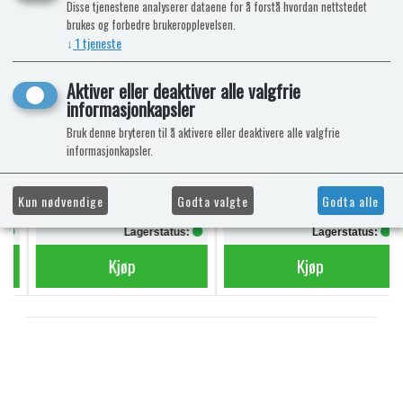
Disse tjenestene analyserer dataene for å forstå hvordan nettstedet
brukes og forbedre brukeropplevelsen.
AQUA SOFT TOALETTPAPIR
POWERPODS BLUE
↓
1
tjeneste
6 RULLER
SANITÆRVÆSKE 20
DOSERINGER
Mega Value Pack
Aktiver eller deaktiver alle valgfrie
informasjonkapsler
Bruk denne bryteren til å aktivere eller deaktivere alle valgfrie
informasjonkapsler.
kr 69,-
kr 340,-
Kun nødvendige
Godta valgte
Godta alle
kr 74,-
Lagerstatus:
Lagerstatus:
Kjøp
Kjøp