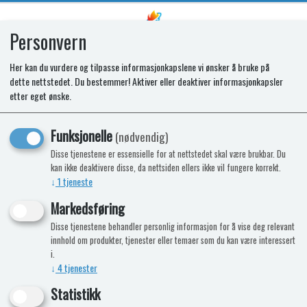
Personvern
0
Her kan du vurdere og tilpasse informasjonkapslene vi ønsker å bruke på
dette nettstedet. Du bestemmer! Aktiver eller deaktiver informasjonkapsler
Kunne ikke finne produktet
etter eget ønske.
Forside
Funksjonelle
(nødvendig)
Disse tjenestene er essensielle for at nettstedet skal være brukbar. Du
NÅ KAN DU OGSÅ FÅ TOALETTKJEMI
kan ikke deaktivere disse, da nettsiden ellers ikke vil fungere korrekt.
↓
1
tjeneste
HOS OSS!
Markedsføring
9%
-7%
Disse tjenestene behandler personlig informasjon for å vise deg relevant
innhold om produkter, tjenester eller temaer som du kan være interessert
i.
↓
4
tjenester
Statistikk