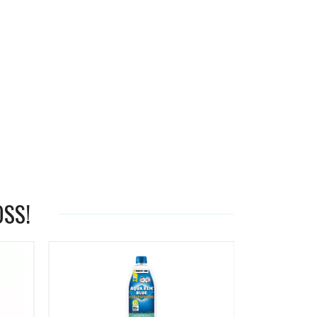
OSS!
-19%