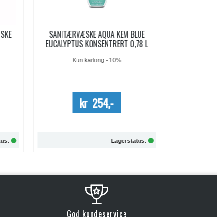
LUE
AQUA KEM BLUE SACHETS
AQUA SOFT 
78 L
SANITÆRVÆSKE 15 DOSER
Me
kr 209,-
kr 257,-
tus:
Lagerstatus:
Kjøp
God kundeservice