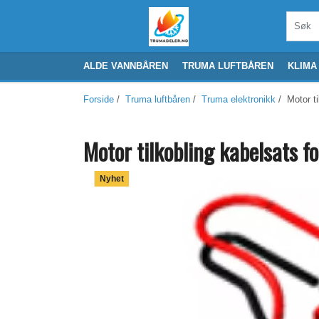
ALDE VANNBÅREN
TRUMA LUFTBÅREN
KLIMA
Forside
/
Truma luftbåren
/
Truma elektronikk
/ Motor ti
Motor tilkobling kabelsats f
Nyhet