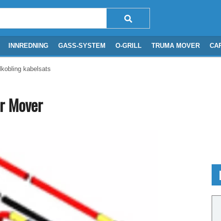
INNREDNING
GASS-SYSTEM
O-GRILL
TRUMA MOVER
CA
lkobling kabelsats for Mover
or Mover