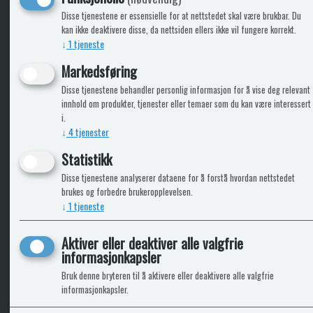
Disse tjenestene er essensielle for at nettstedet skal være brukbar. Du
kan ikke deaktivere disse, da nettsiden ellers ikke vil fungere korrekt.
↓
1
tjeneste
ICARAVANGRUPPEN
INFO
Markedsføring
Disse tjenestene behandler personlig informasjon for å vise deg relevant
Bobilkjeden - iCaravan Tromsø
Kontak
innhold om produkter, tjenester eller temaer som du kan være interessert
Caravan.no - når camping er livet
Cookie
i.
Trumadeler.no - utstyr fra Truma og Alde
Leverin
↓
4
tjenester
Fritidsvarehuset.no - barn og velvære
Reklam
Return
Statistikk
Alle pr
Disse tjenestene analyserer dataene for å forstå hvordan nettstedet
brukes og forbedre brukeropplevelsen.
↓
1
tjeneste
Aktiver eller deaktiver alle valgfrie
informasjonkapsler
Bruk denne bryteren til å aktivere eller deaktivere alle valgfrie
informasjonkapsler.