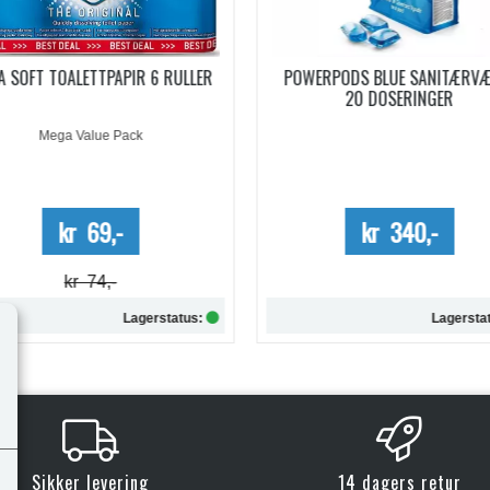
WERPODS BLUE SANITÆRVÆSKE
SANITÆRVÆSKE AQUA KEM B
20 DOSERINGER
EUCALYPTUS KONSENTRERT 0,
Kun kartong - 10%
kr 340,-
kr 254,-
Lagerstatus:
Lagersta
Kjøp
Kjøp
Sikker levering
14 dagers retur