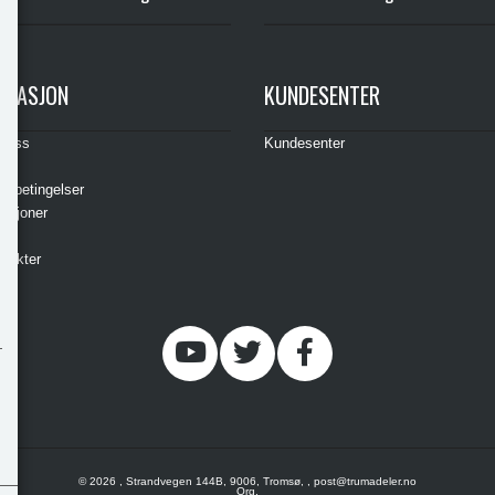
RMASJON
KUNDESENTER
t oss
Kundesenter
s
gsbetingelser
asjoner
ere
odukter
© 2026 , Strandvegen 144B, 9006, Tromsø, , post@trumadeler.no
Org.