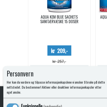
ACHETS
AQUA SOFT TOALETTPAPIR 6 RULLER
PO
5 DOSER
Mega Value Pack
-
kr 69,-
kr 74,-
Lagerstatus:
Lagerstatus:
Personvern
Kjøp
Her kan du vurdere og tilpasse informasjonkapslene vi ønsker å bruke på dette
nettstedet. Du bestemmer! Aktiver eller deaktiver informasjonkapsler etter
eget ønske.
KLikk & hent
Funksjonelle
(nødvendig)