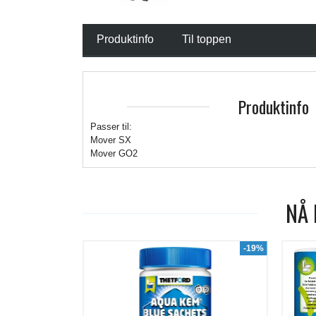
Produktinfo
Til toppen
Produktinfo
Passer til:
Mover SX
Mover GO2
NÅ 
-19%
-7%