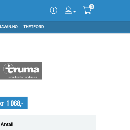
0
RAVAN.NO
THETFORD
kr 1 068,-
Antall