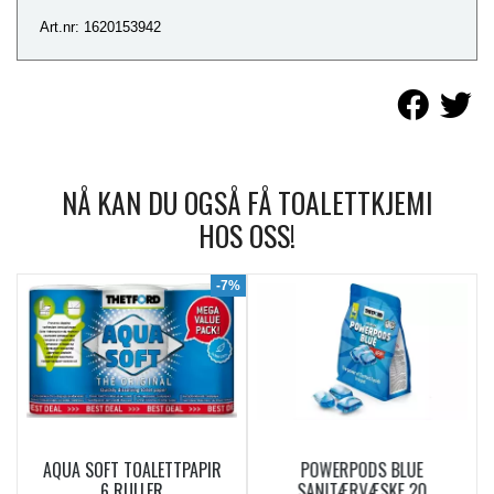
Art.nr: 1620153942
NÅ KAN DU OGSÅ FÅ TOALETTKJEMI
HOS OSS!
9%
-7%
AQUA SOFT TOALETTPAPIR
POWERPODS BLUE
6 RULLER
SANITÆRVÆSKE 20