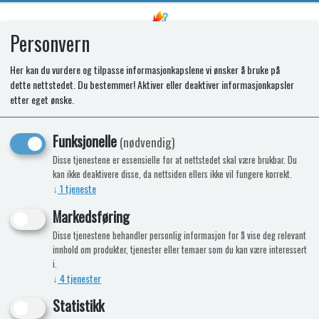
Personvern
0
Her kan du vurdere og tilpasse informasjonkapslene vi ønsker å bruke på
dette nettstedet. Du bestemmer! Aktiver eller deaktiver informasjonkapsler
Manual changeover valve type MUV
etter eget ønske.
10x10x10mm
Funksjonelle
(nødvendig)
Disse tjenestene er essensielle for at nettstedet skal være brukbar. Du
Nyhet
kan ikke deaktivere disse, da nettsiden ellers ikke vil fungere korrekt.
↓
1
tjeneste
Markedsføring
Disse tjenestene behandler personlig informasjon for å vise deg relevant
innhold om produkter, tjenester eller temaer som du kan være interessert
i.
↓
4
tjenester
Statistikk