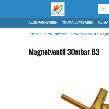
ALDE VANNBÅREN
TRUMA LUFTBÅREN
KLIMA
Forside
/
Truma luftbåren
/
Truma reservedeler
/ Magnet
Magnetventil 30mbar B3