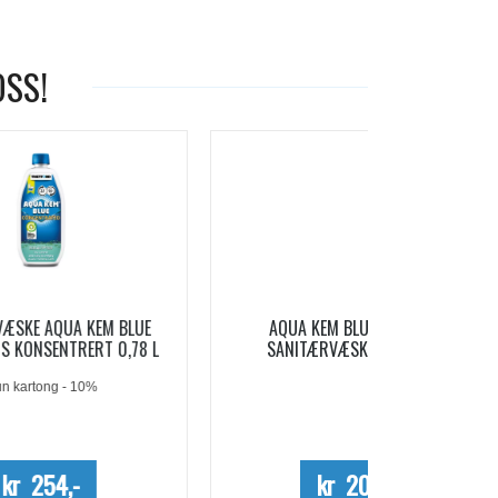
OSS!
-19%
LUE
AQUA KEM BLUE SACHETS
AQUA SOFT 
78 L
SANITÆRVÆSKE 15 DOSER
Me
kr 209,-