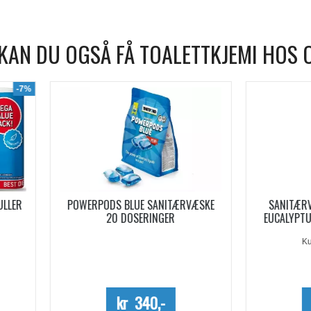
KAN DU OGSÅ FÅ TOALETTKJEMI HOS 
WERPODS BLUE SANITÆRVÆSKE
SANITÆRVÆSKE AQUA KEM B
20 DOSERINGER
EUCALYPTUS KONSENTRERT 0,
Kun kartong - 10%
kr 340,-
kr 254,-