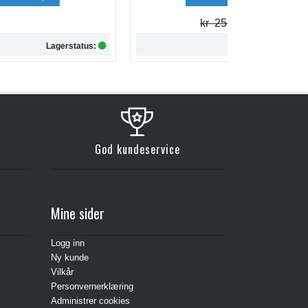
kr 257,-
tus:
Lagerstatus:
Kjøp
God kundeservice
Mine sider
Logg inn
Ny kunde
Vilkår
Personvernerklæring
Administrer cookies