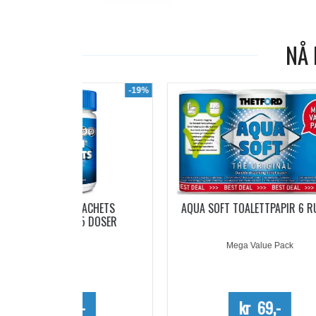
NÅ 
-19%
-7%
ACHETS
AQUA SOFT TOALETTPAPIR 6 RULLER
PO
5 DOSER
Mega Value Pack
-
kr 69,-