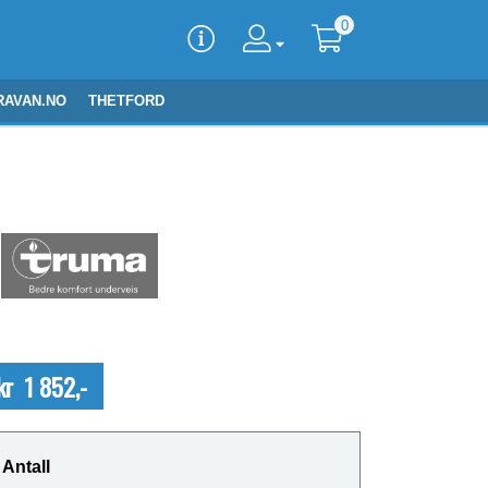
0
RAVAN.NO
THETFORD
kr 1 852,-
Antall