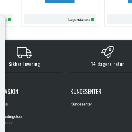
Lagerstatus:
Lagersta
Kjøp
Kjøp
Sikker levering
14 dagers retur
RMASJON
KUNDESENTER
t oss
Kundesenter
s
gsbetingelser
asjoner
ere