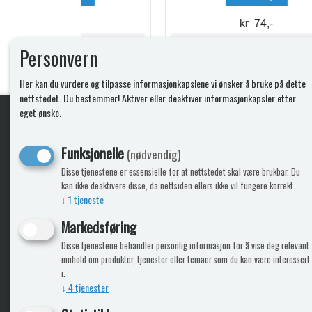
kr 74,-
Lagerstatus:
Lagerstatus:
Personvern
Kjøp
Her kan du vurdere og tilpasse informasjonkapslene vi ønsker å bruke på dette
nettstedet. Du bestemmer! Aktiver eller deaktiver informasjonkapsler etter
eget ønske.
KLikk & hent
Funksjonelle
(nødvendig)
Disse tjenestene er essensielle for at nettstedet skal være brukbar. Du
kan ikke deaktivere disse, da nettsiden ellers ikke vil fungere korrekt.
↓
1
tjeneste
ICARAVANGRUPPEN
INFO
Markedsføring
Disse tjenestene behandler personlig informasjon for å vise deg relevant
Bobilkjeden - iCaravan Tromsø
Kontak
innhold om produkter, tjenester eller temaer som du kan være interessert
Caravan.no - når camping er livet
Cookie
i.
Trumadeler.no - utstyr fra Truma og Alde
Leverin
↓
4
tjenester
Fritidsvarehuset.no - barn og velvære
Reklam
Return